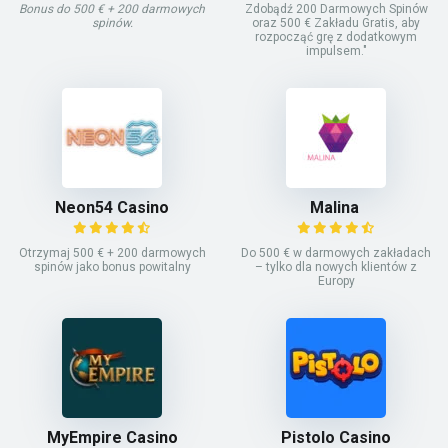
Bonus do 500 € + 200 darmowych
Zdobądź 200 Darmowych Spinów
spinów.
oraz 500 € Zakładu Gratis, aby
rozpocząć grę z dodatkowym
impulsem."
Neon54 Casino
Malina
Otrzymaj 500 € + 200 darmowych
Do 500 € w darmowych zakładach
spinów jako bonus powitalny
– tylko dla nowych klientów z
Europy
MyEmpire Casino
Pistolo Casino