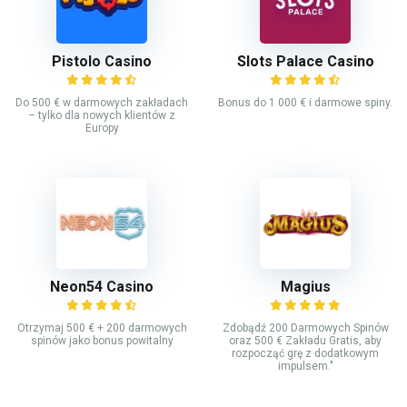
Pistolo Casino
Slots Palace Casino
Do 500 € w darmowych zakładach
Bonus do 1 000 € i darmowe spiny.
– tylko dla nowych klientów z
Europy
Neon54 Casino
Magius
Otrzymaj 500 € + 200 darmowych
Zdobądź 200 Darmowych Spinów
spinów jako bonus powitalny
oraz 500 € Zakładu Gratis, aby
rozpocząć grę z dodatkowym
impulsem."