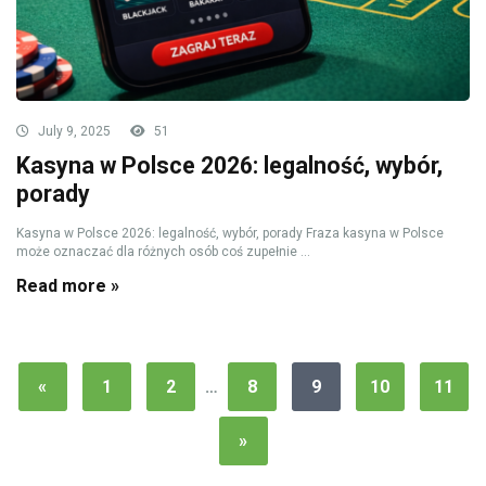
July 9, 2025
51
Kasyna w Polsce 2026: legalność, wybór,
porady
Kasyna w Polsce 2026: legalność, wybór, porady Fraza kasyna w Polsce
może oznaczać dla różnych osób coś zupełnie ...
Read more »
«
1
2
…
8
9
10
11
»