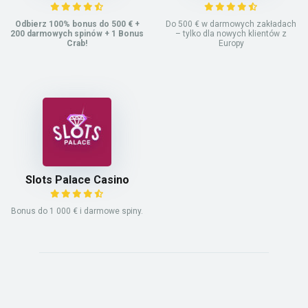
Odbierz 100% bonus do 500 € +
Do 500 € w darmowych zakładach
200 darmowych spinów + 1 Bonus
– tylko dla nowych klientów z
Crab!
Europy
Slots Palace Casino
Bonus do 1 000 € i darmowe spiny.