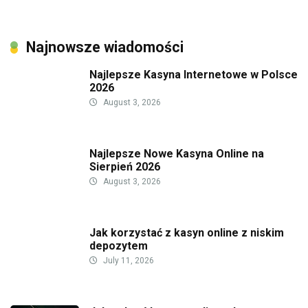
Najnowsze wiadomości
Najlepsze Kasyna Internetowe w Polsce
2026
August 3, 2026
Najlepsze Nowe Kasyna Online na
Sierpień 2026
August 3, 2026
Jak korzystać z kasyn online z niskim
depozytem
July 11, 2026