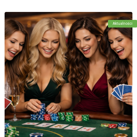
Aktualności