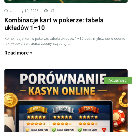
January 19, 2026
47
Kombinacje kart w pokerze: tabela
układów 1–10
Kombinacje kart w pokerze: tabela układów 1–10 Jeśli mylisz się w ocenie
rąk, w pokerze tracisz żetony szybciej, ...
Read more »
Aktualności