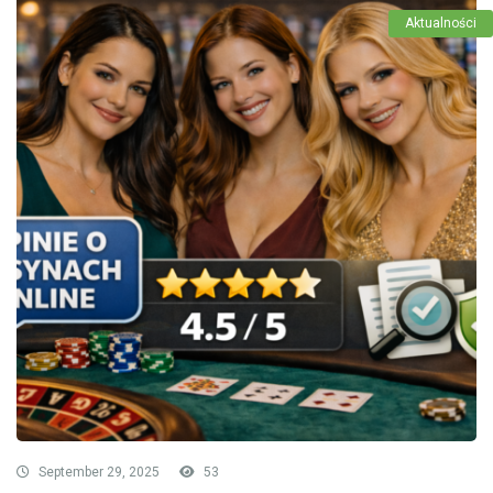
Aktualności
September 29, 2025
53