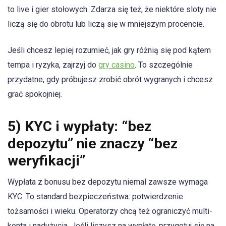
to live i gier stołowych. Zdarza się też, że niektóre sloty nie
liczą się do obrotu lub liczą się w mniejszym procencie.
Jeśli chcesz lepiej rozumieć, jak gry różnią się pod kątem
tempa i ryzyka, zajrzyj do
gry casino
. To szczególnie
przydatne, gdy próbujesz zrobić obrót wygranych i chcesz
grać spokojniej.
5) KYC i wypłaty: “bez
depozytu” nie znaczy “bez
weryfikacji”
Wypłata z bonusu bez depozytu niemal zawsze wymaga
KYC. To standard bezpieczeństwa: potwierdzenie
tożsamości i wieku. Operatorzy chcą też ograniczyć multi-
konta i nadużycia. Jeśli liczysz na wypłatę, przygotuj się na