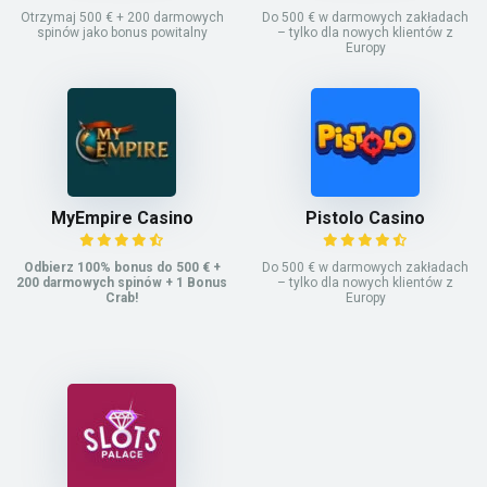
Otrzymaj 500 € + 200 darmowych
Do 500 € w darmowych zakładach
spinów jako bonus powitalny
– tylko dla nowych klientów z
Europy
MyEmpire Casino
Pistolo Casino
Odbierz 100% bonus do 500 € +
Do 500 € w darmowych zakładach
200 darmowych spinów + 1 Bonus
– tylko dla nowych klientów z
Crab!
Europy