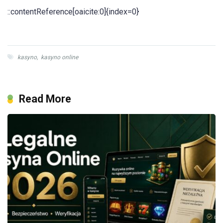
::contentReference[oaicite:0]{index=0}
kasyno
,
kasyno online
Read More