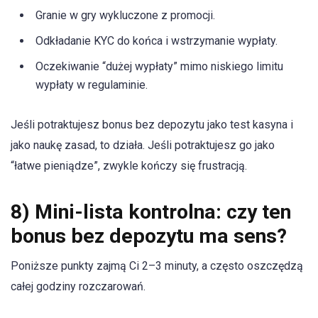
Granie w gry wykluczone z promocji.
Odkładanie KYC do końca i wstrzymanie wypłaty.
Oczekiwanie “dużej wypłaty” mimo niskiego limitu
wypłaty w regulaminie.
Jeśli potraktujesz bonus bez depozytu jako test kasyna i
jako naukę zasad, to działa. Jeśli potraktujesz go jako
“łatwe pieniądze”, zwykle kończy się frustracją.
8) Mini-lista kontrolna: czy ten
bonus bez depozytu ma sens?
Poniższe punkty zajmą Ci 2–3 minuty, a często oszczędzą
całej godziny rozczarowań.