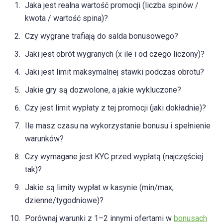
Jaka jest realna wartość promocji (liczba spinów /
kwota / wartość spina)?
Czy wygrane trafiają do salda bonusowego?
Jaki jest obrót wygranych (x ile i od czego liczony)?
Jaki jest limit maksymalnej stawki podczas obrotu?
Jakie gry są dozwolone, a jakie wykluczone?
Czy jest limit wypłaty z tej promocji (jaki dokładnie)?
Ile masz czasu na wykorzystanie bonusu i spełnienie
warunków?
Czy wymagane jest KYC przed wypłatą (najczęściej
tak)?
Jakie są limity wypłat w kasynie (min/max,
dzienne/tygodniowe)?
Porównaj warunki z 1–2 innymi ofertami w
bonusach