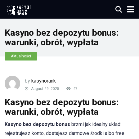
Kasyno bez depozytu bonus:
warunki, obrót, wypłata
Aktualności
by
kasynorank
August 29, 2025
47
Kasyno bez depozytu bonus:
warunki, obrót, wypłata
Kasyno bez depozytu bonus
brzmi jak idealny układ:
rejestrujesz konto, dostajesz darmowe środki albo free