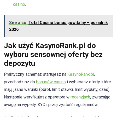
casino
.
See also
Total Casino bonus powitalny – poradnik
2026
Jak użyć KasynoRank.pl do
wyboru sensownej oferty bez
depozytu
Praktyczny schemat: startujesz na
KasynoRank.pl
,
przechodzisz do
bonusów casino
i wybierasz oferty, które
mają jasne warunki (obrót, limit stawki, limit wypłaty, czas).
Następnie weryfikujesz operatora w
recenzjach
, zwracając
uwagę na wypłaty, KYC i przejrzystość regulaminów.