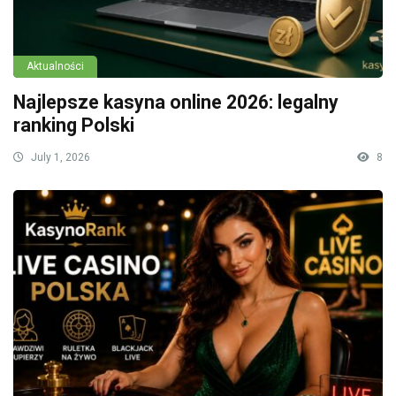
Aktualności
Najlepsze kasyna online 2026: legalny
ranking Polski
July 1, 2026
8