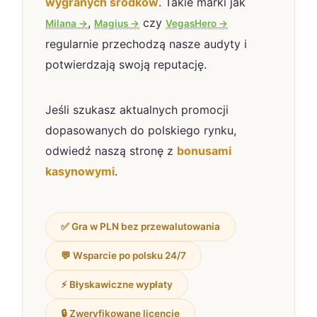
wygranych środków
. Takie marki jak
,
czy
Milana
Magius
VegasHero
regularnie przechodzą nasze audyty i
potwierdzają swoją reputację.
Jeśli szukasz aktualnych promocji
dopasowanych do polskiego rynku,
odwiedź naszą stronę z
bonusami
kasynowymi
.
✅ Gra w PLN bez przewalutowania
💬 Wsparcie po polsku 24/7
⚡ Błyskawiczne wypłaty
🔒 Zweryfikowane licencje