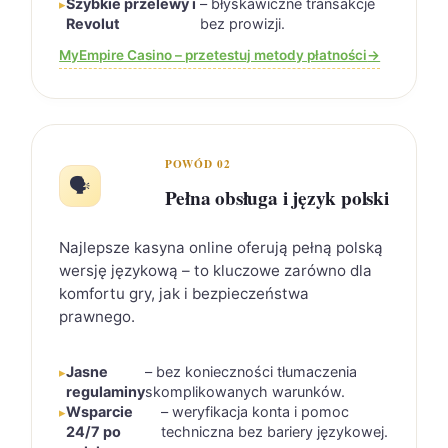
Szybkie przelewy i
– błyskawiczne transakcje
Revolut
bez prowizji.
MyEmpire Casino – przetestuj metody płatności
POWÓD 02
🗣️
Pełna obsługa i język polski
Najlepsze kasyna online oferują pełną polską
wersję językową – to kluczowe zarówno dla
komfortu gry, jak i bezpieczeństwa
prawnego.
Jasne
– bez konieczności tłumaczenia
regulaminy
skomplikowanych warunków.
Wsparcie
– weryfikacja konta i pomoc
24/7 po
techniczna bez bariery językowej.