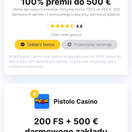
100% premii do 500 €
Oferta dla nowych klientów. Otrzymaj bonus 100% do 500 €, 200
darmowych spinów i 1 bonusowego kraba przy pierwszej wpłacie.
4.8
Tylko nowi gracze
Odbierz bonus
Przeczytaj recenzję
W MyEmpire Casino nowi gracze mogą otrzymać aż 100% bonus do
500 € oraz 200 darmowych spinów, co pozwala rozpocząć grę z
solidnym wsparciem.
6
Pistolo Casino
200 FS + 500 €
darmowego zakładu