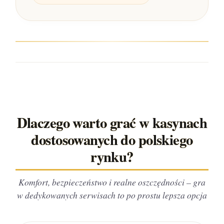
Dlaczego warto grać w kasynach
dostosowanych do polskiego
rynku?
Komfort, bezpieczeństwo i realne oszczędności – gra
w dedykowanych serwisach to po prostu lepsza opcja