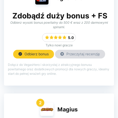
Zdobądź duży bonus + FS
Odbierz wysoki bonus powitalny do 500 € wraz z 200 darmowymi
spinami.
5.0
Tylko nowi gracze
Odbierz bonus
Przeczytaj recenzję
Dołącz do VegasHero i skorzystaj z atrakcyjnego bonusu
powitalnego oraz dodatkowych promocji dla nowych graczy, idealny
start do pełnej wrażeń gry online.
2
Magius