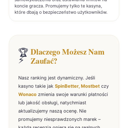
koncie gracza. Promujemy tylko te kasyna,
które dbają o bezpieczeństwo użytkowników.
Dlaczego Możesz Nam
🏆
⚡
Zaufać?
Nasz ranking jest dynamiczny. Jeśli
kasyno takie jak
SpinBetter, Mostbet
czy
Wonaco
zmienia swoje warunki płatności
lub jakość obsługi, natychmiast
aktualizujemy naszą ocenę. Nie
promujemy niesprawdzonych marek –
każda recenzja opiera się na realnych