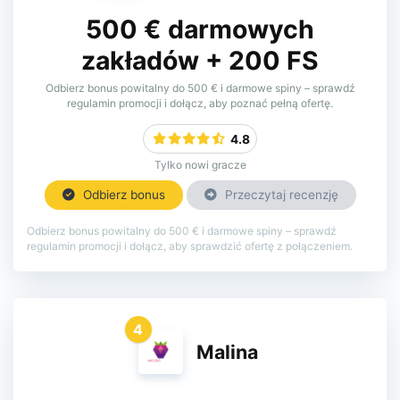
500 € darmowych
zakładów + 200 FS
Odbierz bonus powitalny do 500 € i darmowe spiny – sprawdź
regulamin promocji i dołącz, aby poznać pełną ofertę.
4.8
Tylko nowi gracze
Odbierz bonus
Przeczytaj recenzję
Odbierz bonus powitalny do 500 € i darmowe spiny – sprawdź
regulamin promocji i dołącz, aby sprawdzić ofertę z połączeniem.
4
Malina