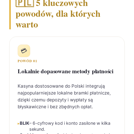
🇵🇱 5 kluczowych
powodów, dla których
warto
💳
POWÓD 01
Lokalnie dopasowane metody płatności
Kasyna dostosowane do Polski integrują
najpopularniejsze lokalne bramki płatnicze,
dzięki czemu depozyty i wypłaty są
błyskawiczne i bez zbędnych opłat.
BLIK
– 6-cyfrowy kod i konto zasilone w kilka
sekund.