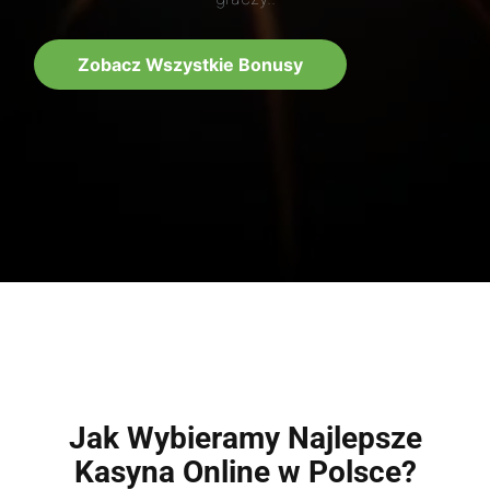
Zobacz Wszystkie Bonusy
Jak Wybieramy Najlepsze
Kasyna Online w Polsce?