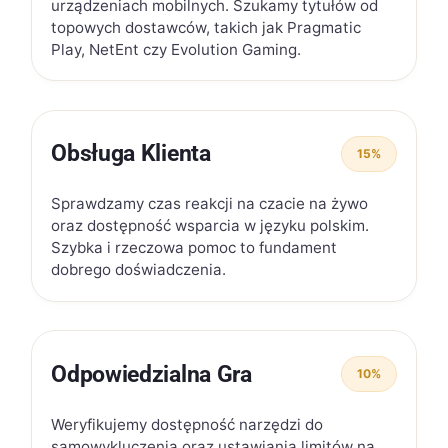
urządzeniach mobilnych. Szukamy tytułów od
topowych dostawców, takich jak Pragmatic
Play, NetEnt czy Evolution Gaming.
Obsługa Klienta
15%
Sprawdzamy czas reakcji na czacie na żywo
oraz dostępność wsparcia w języku polskim.
Szybka i rzeczowa pomoc to fundament
dobrego doświadczenia.
Odpowiedzialna Gra
10%
Weryfikujemy dostępność narzędzi do
samowykluczenia oraz ustawiania limitów na