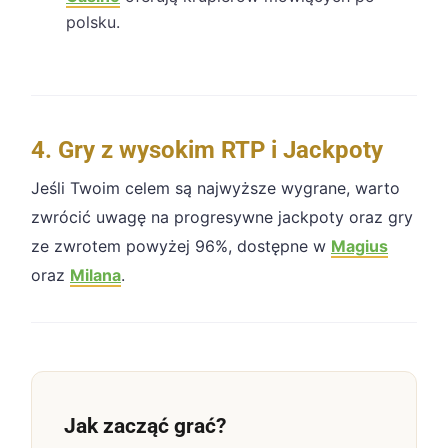
polsku.
4. Gry z wysokim RTP i Jackpoty
Jeśli Twoim celem są najwyższe wygrane, warto
zwrócić uwagę na progresywne jackpoty oraz gry
ze zwrotem powyżej 96%, dostępne w
Magius
oraz
Milana
.
Jak zacząć grać?