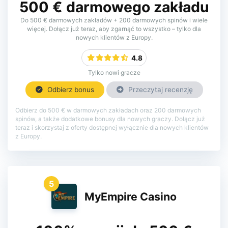
500 € darmowego zakładu
Do 500 € darmowych zakładów + 200 darmowych spinów i wiele
więcej. Dołącz już teraz, aby zgarnąć to wszystko – tylko dla
nowych klientów z Europy.
4.8
Tylko nowi gracze
Odbierz bonus
Przeczytaj recenzję
Odbierz do 500 € w darmowych zakładach oraz 200 darmowych
spinów, a także dodatkowe bonusy dla nowych graczy. Dołącz już
teraz i skorzystaj z oferty dostępnej wyłącznie dla nowych klientów
z Europy.
5
MyEmpire Casino