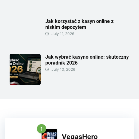
Jak korzystać z kasyn online z
niskim depozytem
July 11, 2026
Jak wybrać kasyno online: skuteczny
poradnik 2026
July 10, 2026
1
VegasHero