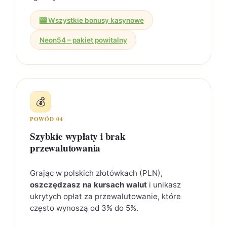
🎰 Wszystkie bonusy kasynowe
Neon54 – pakiet powitalny
💰
POWÓD 04
Szybkie wypłaty i brak
przewalutowania
Grając w polskich złotówkach (PLN),
oszczędzasz na kursach walut
i unikasz
ukrytych opłat za przewalutowanie, które
często wynoszą od 3% do 5%.