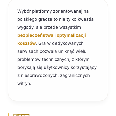
Wybór platformy zorientowanej na
polskiego gracza to nie tylko kwestia
wygody, ale przede wszystkim
bezpieczeństwa i optymalizacji
kosztów
. Gra w dedykowanych
serwisach pozwala uniknąć wielu
problemów technicznych, z którymi
borykają się użytkownicy korzystający
z niesprawdzonych, zagranicznych
witryn.