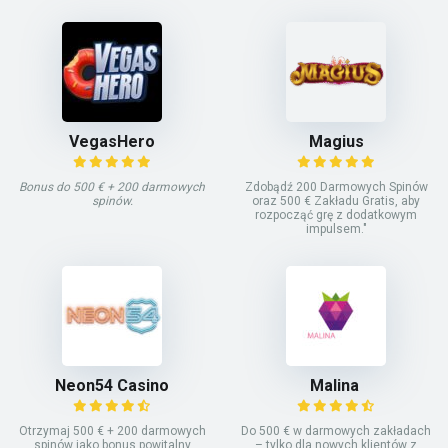
VegasHero
Magius
Bonus do 500 € + 200 darmowych
Zdobądź 200 Darmowych Spinów
spinów.
oraz 500 € Zakładu Gratis, aby
rozpocząć grę z dodatkowym
impulsem."
Neon54 Casino
Malina
Otrzymaj 500 € + 200 darmowych
Do 500 € w darmowych zakładach
spinów jako bonus powitalny
– tylko dla nowych klientów z