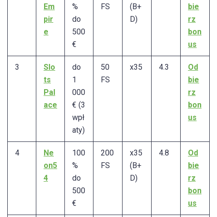
Em
%
FS
(B+
bie
pir
do
D)
rz
e
500
bon
€
us
3
Slo
do
50
x35
4.3
Od
ts
1
FS
bie
Pal
000
rz
ace
€ (3
bon
wpł
us
aty)
4
Ne
100
200
x35
4.8
Od
on5
%
FS
(B+
bie
4
do
D)
rz
500
bon
€
us