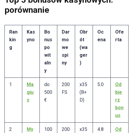
porównanie
Ran
Kas
Bo
Dar
Obr
Oc
Ofe
kin
yno
nus
mo
ót
ena
rta
g
po
we
(wa
wit
spi
ger
aln
ny
)
y
1
Ma
do
200
x35
5.0
Od
giu
500
FS
(B+
bie
s
€
D)
rz
bon
us
2
My
100
200
x35
4.8
Od