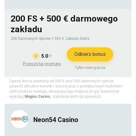
200 FS + 500 € darmowego
zakładu
200 Darmowych Spinów + 500 € Zakładu Gratis
Odbierz bonus
5.0
/5
Przeczytaj recenzję
Tylko nowi gracze
Zgarnij bonus powitalny do 500 € oraz 200 darmowych spinów,
sprawdź aktualne warunki i zacznij grać z powiększonym budżetem.
Jeśli szukasz nowego, ekscytującego miejsca do gry, koniecznie
wypróbuj
Magius Casino,
naprawdę warto je sprawdzić.
Neon54 Casino