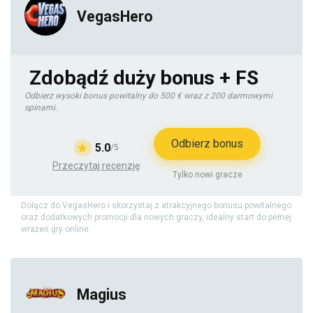
VegasHero
Zdobądź duży bonus + FS
Odbierz wysoki bonus powitalny do 500 € wraz z 200 darmowymi
spinami.
Odbierz bonus
5.0
/5
Przeczytaj recenzję
Tylko nowi gracze
Dołącz do VegasHero i skorzystaj z atrakcyjnego bonusu powitalnego
oraz dodatkowych promocji dla nowych graczy, idealny start do pełnej
wrażeń gry online.
Magius