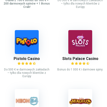
Odbierz 100% bonus do 500 € +
Do 500 € w darmowych zakładach
200 darmowych spinów + 1 Bonus
– tylko dla nowych klientów z
Crab!
Europy
Pistolo Casino
Slots Palace Casino
Do 500 € w darmowych zakładach
Bonus do 1 000 € i darmowe spiny.
– tylko dla nowych klientów z
Europy