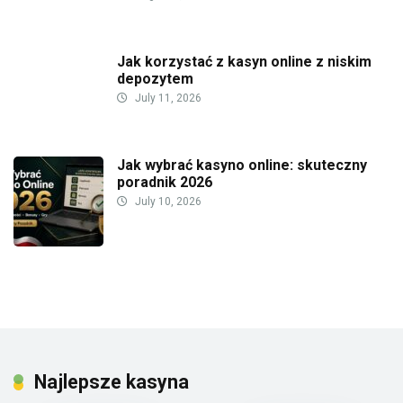
Jak korzystać z kasyn online z niskim
depozytem
July 11, 2026
Jak wybrać kasyno online: skuteczny
poradnik 2026
July 10, 2026
Najlepsze kasyna