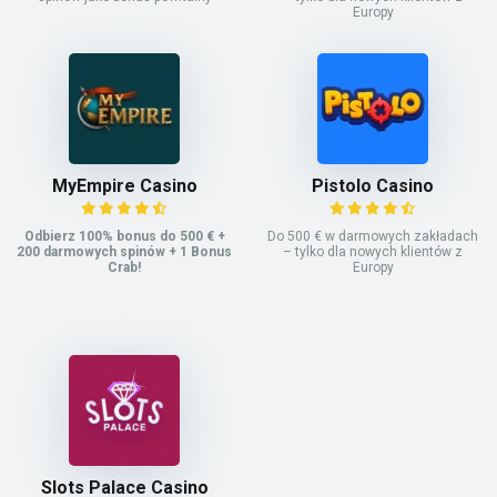
Europy
MyEmpire Casino
Pistolo Casino
Odbierz 100% bonus do 500 € +
Do 500 € w darmowych zakładach
200 darmowych spinów + 1 Bonus
– tylko dla nowych klientów z
Crab!
Europy
Slots Palace Casino