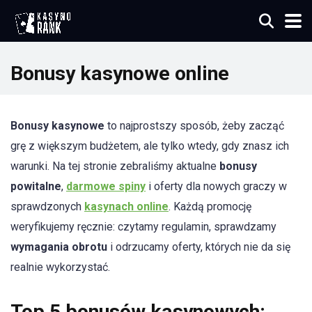
Bonusy kasynowe online
Bonusy kasynowe
to najprostszy sposób, żeby zacząć
grę z większym budżetem, ale tylko wtedy, gdy znasz ich
warunki. Na tej stronie zebraliśmy aktualne
bonusy
powitalne
,
darmowe spiny
i oferty dla nowych graczy w
sprawdzonych
kasynach online
. Każdą promocję
weryfikujemy ręcznie: czytamy regulamin, sprawdzamy
wymagania obrotu
i odrzucamy oferty, których nie da się
realnie wykorzystać.
Top 5 bonusów kasynowych: