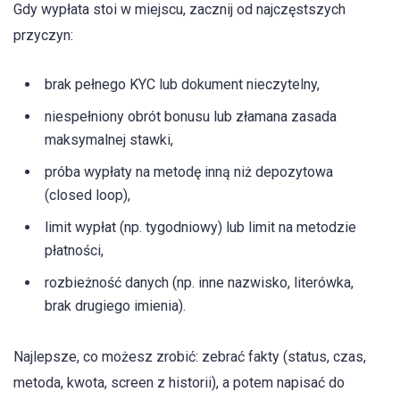
Gdy wypłata stoi w miejscu, zacznij od najczęstszych
przyczyn:
brak pełnego KYC lub dokument nieczytelny,
niespełniony obrót bonusu lub złamana zasada
maksymalnej stawki,
próba wypłaty na metodę inną niż depozytowa
(closed loop),
limit wypłat (np. tygodniowy) lub limit na metodzie
płatności,
rozbieżność danych (np. inne nazwisko, literówka,
brak drugiego imienia).
Najlepsze, co możesz zrobić: zebrać fakty (status, czas,
metoda, kwota, screen z historii), a potem napisać do