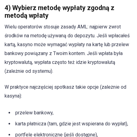
4) Wybierz metodę wypłaty zgodną z
metodą wpłaty
Wielu operatorów stosuje zasady AML: najpierw zwrot
środków na metodę używaną do depozytu. Jeśli wpłacałeś
kartą, kasyno może wymagać wypłaty na kartę lub przelew
bankowy powiązany z Twoim kontem. Jeśli wpłata była
kryptowalutą, wypłata często też idzie kryptowalutą
(zależnie od systemu).
W praktyce najczęściej spotkasz takie opcje (zależnie od
kasyna):
przelew bankowy,
karta płatnicza (tam, gdzie jest wspierana do wypłat),
portfele elektroniczne (jeśli dostępne),