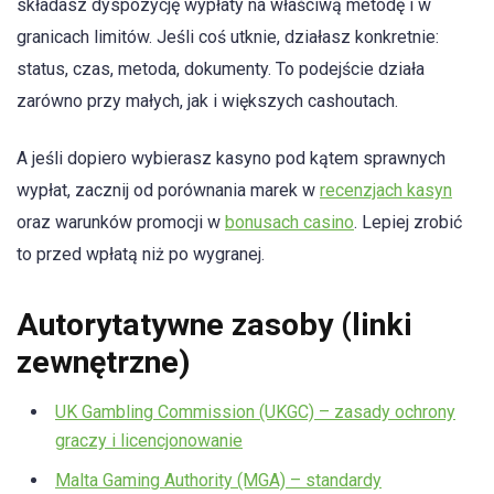
składasz dyspozycję wypłaty na właściwą metodę i w
granicach limitów. Jeśli coś utknie, działasz konkretnie:
status, czas, metoda, dokumenty. To podejście działa
zarówno przy małych, jak i większych cashoutach.
A jeśli dopiero wybierasz kasyno pod kątem sprawnych
wypłat, zacznij od porównania marek w
recenzjach kasyn
oraz warunków promocji w
bonusach casino
. Lepiej zrobić
to przed wpłatą niż po wygranej.
Autorytatywne zasoby (linki
zewnętrzne)
UK Gambling Commission (UKGC) – zasady ochrony
graczy i licencjonowanie
Malta Gaming Authority (MGA) – standardy