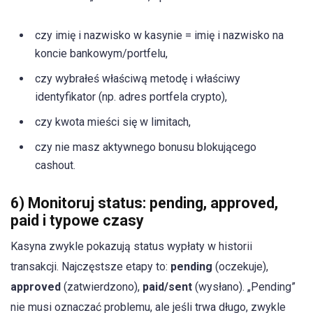
czy imię i nazwisko w kasynie = imię i nazwisko na
koncie bankowym/portfelu,
czy wybrałeś właściwą metodę i właściwy
identyfikator (np. adres portfela crypto),
czy kwota mieści się w limitach,
czy nie masz aktywnego bonusu blokującego
cashout.
6) Monitoruj status: pending, approved,
paid i typowe czasy
Kasyna zwykle pokazują status wypłaty w historii
transakcji. Najczęstsze etapy to:
pending
(oczekuje),
approved
(zatwierdzono),
paid/sent
(wysłano). „Pending”
nie musi oznaczać problemu, ale jeśli trwa długo, zwykle