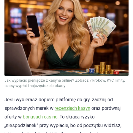
Jak wypłacić pieniądze z kasyna online? Zobacz 7 kroków, KYC, limity,
czasy wypłat i najczęstsze blokady.
Jeśli wybierasz dopiero platformę do gry, zacznij od
sprawdzonych marek w
recenzjach kasyn
oraz porównaj
oferty w
bonusach casino
. To skraca ryzyko
„niespodzianek” przy wypłacie, bo od początku widzisz,