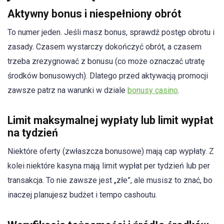
Aktywny bonus i niespełniony obrót
To numer jeden. Jeśli masz bonus, sprawdź postęp obrotu i
zasady. Czasem wystarczy dokończyć obrót, a czasem
trzeba zrezygnować z bonusu (co może oznaczać utratę
środków bonusowych). Dlatego przed aktywacją promocji
zawsze patrz na warunki w dziale
bonusy casino
.
Limit maksymalnej wypłaty lub limit wypłat
na tydzień
Niektóre oferty (zwłaszcza bonusowe) mają cap wypłaty. Z
kolei niektóre kasyna mają limit wypłat per tydzień lub per
transakcja. To nie zawsze jest „złe”, ale musisz to znać, bo
inaczej planujesz budżet i tempo cashoutu.