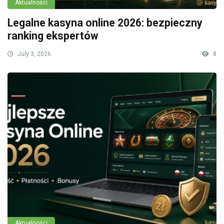
Aktualności
Legalne kasyna online 2026: bezpieczny
ranking ekspertów
July 3, 2026
8
Aktualności