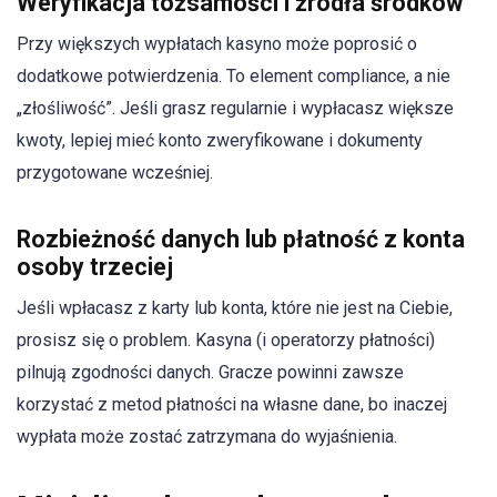
Weryfikacja tożsamości i źródła środków
Przy większych wypłatach kasyno może poprosić o
dodatkowe potwierdzenia. To element compliance, a nie
„złośliwość”. Jeśli grasz regularnie i wypłacasz większe
kwoty, lepiej mieć konto zweryfikowane i dokumenty
przygotowane wcześniej.
Rozbieżność danych lub płatność z konta
osoby trzeciej
Jeśli wpłacasz z karty lub konta, które nie jest na Ciebie,
prosisz się o problem. Kasyna (i operatorzy płatności)
pilnują zgodności danych. Gracze powinni zawsze
korzystać z metod płatności na własne dane, bo inaczej
wypłata może zostać zatrzymana do wyjaśnienia.