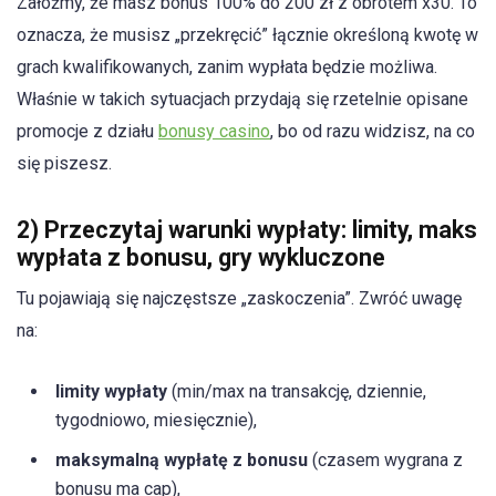
Załóżmy, że masz bonus 100% do 200 zł z obrotem x30. To
oznacza, że musisz „przekręcić” łącznie określoną kwotę w
grach kwalifikowanych, zanim wypłata będzie możliwa.
Właśnie w takich sytuacjach przydają się rzetelnie opisane
promocje z działu
bonusy casino
, bo od razu widzisz, na co
się piszesz.
2) Przeczytaj warunki wypłaty: limity, maks
wypłata z bonusu, gry wykluczone
Tu pojawiają się najczęstsze „zaskoczenia”. Zwróć uwagę
na:
limity wypłaty
(min/max na transakcję, dziennie,
tygodniowo, miesięcznie),
maksymalną wypłatę z bonusu
(czasem wygrana z
bonusu ma cap),