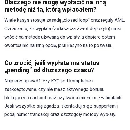
Dlaczego nie mogę wypłacić na inną
metodę niż ta, którą wpłacałem?
Wiele kasyn stosuje zasadę „closed loop” oraz reguły AML.
Oznacza to, że wypłata (zwłaszcza zwrot depozytu) musi
wrócić na metodę używaną do wpłaty, a dopiero potem
ewentualnie na inną opcję, jeśli kasyno na to pozwala.
Co zrobić, jeśli wypłata ma status
„pending” od dłuższego czasu?
Najpierw sprawdź, czy KYC jest kompletne i
zaakceptowane, czy nie masz aktywnego bonusu
blokującego cashout oraz czy kwota mieści się w limitach.
Jeśli wszystko się zgadza, skontaktuj się z supportem i
podaj numer transakcji oraz szczegóły metody wypłaty.