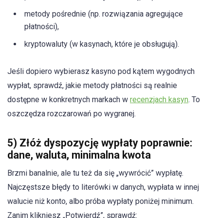
metody pośrednie (np. rozwiązania agregujące
płatności),
kryptowaluty (w kasynach, które je obsługują).
Jeśli dopiero wybierasz kasyno pod kątem wygodnych
wypłat, sprawdź, jakie metody płatności są realnie
dostępne w konkretnych markach w
recenzjach kasyn
. To
oszczędza rozczarowań po wygranej.
5) Złóż dyspozycję wypłaty poprawnie:
dane, waluta, minimalna kwota
Brzmi banalnie, ale tu też da się „wywrócić” wypłatę.
Najczęstsze błędy to literówki w danych, wypłata w innej
walucie niż konto, albo próba wypłaty poniżej minimum.
Zanim klikniesz „Potwierdź”, sprawdź: