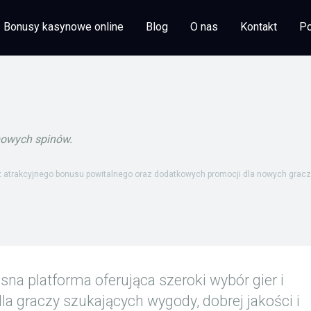
Bonusy kasynowe online
Blog
O nas
Kontakt
Po
mowych spinów.
z atrakcyjnego bonusu powitalnego oraz dodatkowych promocji dla nowych graczy
a platforma oferująca szeroki wybór gier i
la graczy szukających wygody, dobrej jakości i