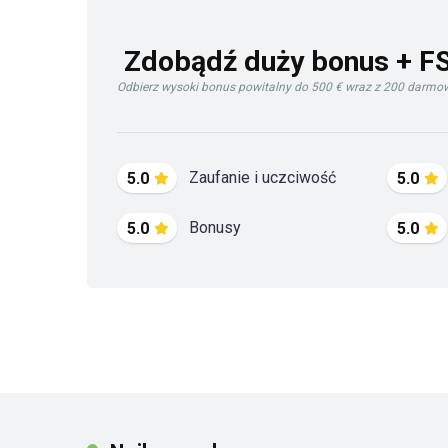
Zdobądź duży bonus + F
Odbierz wysoki bonus powitalny do 500 € wraz z 200 darmo
Zaufanie i uczciwość
5.0
5.0
Bonusy
5.0
5.0