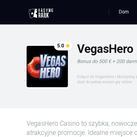
Dom
VegasHero
5.0
Bonus do 500 € + 200 dar
Dołącz do VegasHero i skorzystaj 
start do pełnej wrażeń gry online.
VegasHero Casino to szybka, nowoczesn
atrakcyjne promocje. Idealne miejsce d