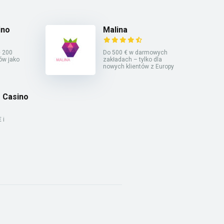
ino
Malina
+ 200
Do 500 € w darmowych
ów jako
zakładach – tylko dla
nowych klientów z Europy
e Casino
 i