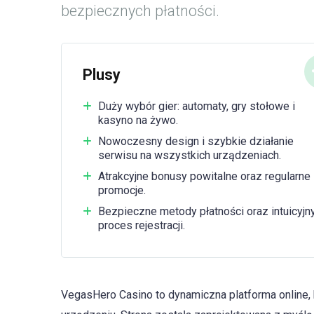
bezpiecznych płatności.
Plusy
Duży wybór gier: automaty, gry stołowe i
kasyno na żywo.
Nowoczesny design i szybkie działanie
serwisu na wszystkich urządzeniach.
Atrakcyjne bonusy powitalne oraz regularne
promocje.
Bezpieczne metody płatności oraz intuicyjn
proces rejestracji.
VegasHero Casino to dynamiczna platforma online, k