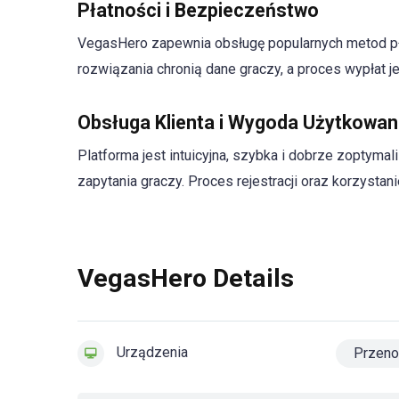
Płatności i Bezpieczeństwo
VegasHero zapewnia obsługę popularnych metod pła
rozwiązania chronią dane graczy, a proces wypłat je
Obsługa Klienta i Wygoda Użytkowan
Platforma jest intuicyjna, szybka i dobrze zoptymal
zapytania graczy. Proces rejestracji oraz korzystan
VegasHero Details
Urządzenia
Przeno