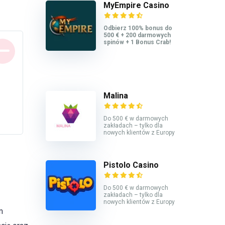
MyEmpire Casino
Odbierz 100% bonus do
500 € + 200 darmowych
spinów + 1 Bonus Crab!
Malina
Do 500 € w darmowych
zakładach – tylko dla
nowych klientów z Europy
Pistolo Casino
Do 500 € w darmowych
zakładach – tylko dla
nowych klientów z Europy
m