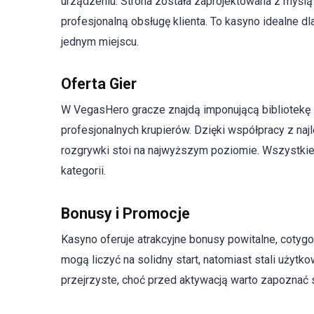
urządzeniu. Strona została zaprojektowana z myślą 
profesjonalną obsługę klienta. To kasyno idealne d
jednym miejscu.
Oferta Gier
W VegasHero gracze znajdą imponującą bibliotekę 
profesjonalnych krupierów. Dzięki współpracy z naj
rozgrywki stoi na najwyższym poziomie. Wszystkie
kategorii.
Bonusy i Promocje
Kasyno oferuje atrakcyjne bonusy powitalne, cotyg
mogą liczyć na solidny start, natomiast stali użyt
przejrzyste, choć przed aktywacją warto zapoznać 