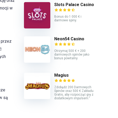
cję oraz
Slots Palace Casino
mocji w
Bonus do 1 000 € i
darmowe spiny.
Neon54 Casino
 przez
ć
Otrzymaj 500 € + 200
darmowych spinów jako
ych
bonus powitalny
Magius
Zdobądź 200 Darmowych
cze
Spinów oraz 500 € Zakładu
Gratis, aby rozpocząć grę z
ów są
dodatkowym impulsem."