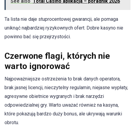
See also
Total Casino aplikacja – poradnik 2026
Ta lista nie daje stuprocentowej gwarancji, ale pomaga
uniknąć najbardziej ryzykownych ofert. Dobre kasyno nie
powinno bać się przejrzystości.
Czerwone flagi, których nie
warto ignorować
Najpoważniejsze ostrzeżenia to brak danych operatora,
brak jasnej licencji, nieczytelny regulamin, niejasne wypłaty,
agresywne obietnice wygranych i brak narzędzi
odpowiedzialnej gry. Warto uważać również na kasyna,
które pokazują bardzo duży bonus, ale ukrywają warunki
obrotu.