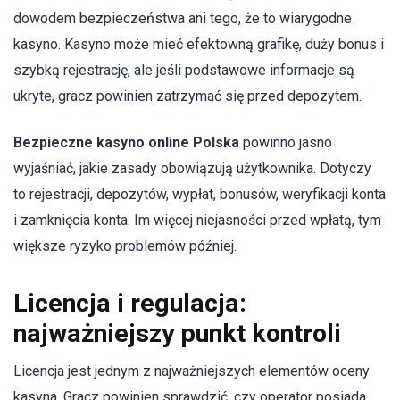
dowodem bezpieczeństwa ani tego, że to wiarygodne
kasyno. Kasyno może mieć efektowną grafikę, duży bonus i
szybką rejestrację, ale jeśli podstawowe informacje są
ukryte, gracz powinien zatrzymać się przed depozytem.
Bezpieczne kasyno online Polska
powinno jasno
wyjaśniać, jakie zasady obowiązują użytkownika. Dotyczy
to rejestracji, depozytów, wypłat, bonusów, weryfikacji konta
i zamknięcia konta. Im więcej niejasności przed wpłatą, tym
większe ryzyko problemów później.
Licencja i regulacja:
najważniejszy punkt kontroli
Licencja jest jednym z najważniejszych elementów oceny
kasyna. Gracz powinien sprawdzić, czy operator posiada