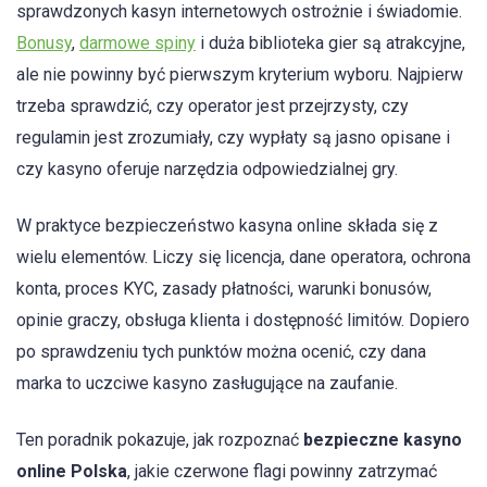
sprawdzonych kasyn internetowych ostrożnie i świadomie.
Bonusy
,
darmowe spiny
i duża biblioteka gier są atrakcyjne,
ale nie powinny być pierwszym kryterium wyboru. Najpierw
trzeba sprawdzić, czy operator jest przejrzysty, czy
regulamin jest zrozumiały, czy wypłaty są jasno opisane i
czy kasyno oferuje narzędzia odpowiedzialnej gry.
W praktyce bezpieczeństwo kasyna online składa się z
wielu elementów. Liczy się licencja, dane operatora, ochrona
konta, proces KYC, zasady płatności, warunki bonusów,
opinie graczy, obsługa klienta i dostępność limitów. Dopiero
po sprawdzeniu tych punktów można ocenić, czy dana
marka to uczciwe kasyno zasługujące na zaufanie.
Ten poradnik pokazuje, jak rozpoznać
bezpieczne kasyno
online Polska
, jakie czerwone flagi powinny zatrzymać