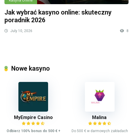
Kasyna Online
Jak wybrać kasyno online: skuteczny
poradnik 2026
July 10, 2026
8
Nowe kasyno
MyEmpire Casino
Malina
Odbierz 100% bonus do 500 € +
Do 500 € w darmowych zakładach