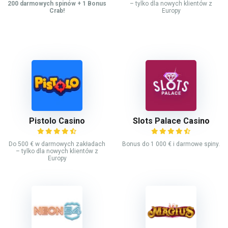
200 darmowych spinów + 1 Bonus
– tylko dla nowych klientów z
Crab!
Europy
Pistolo Casino
Slots Palace Casino
Do 500 € w darmowych zakładach
Bonus do 1 000 € i darmowe spiny.
– tylko dla nowych klientów z
Europy