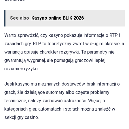
See also
Kasyno online BLIK 2026
Warto sprawdzić, czy kasyno pokazuje informacje o RTP i
zasadach gry. RTP to teoretyczny zwrot w długim okresie, a
wariancja opisuje charakter rozgrywki. Te parametry nie
gwarantują wygranej, ale pomagają graczowi lepiej
rozumieć ryzyko.
Jeśli kasyno ma nieznanych dostawców, brak informacji o
grach, źle działające automaty albo częste problemy
techniczne, należy zachować ostrożność. Więcej o
kategoriach gier, automatach i stołach można znaleźć w
sekcji gry casino.