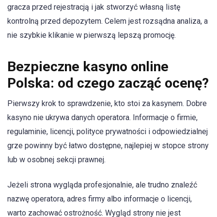
gracza przed rejestracją i jak stworzyć własną listę
kontrolną przed depozytem. Celem jest rozsądna analiza, a
nie szybkie klikanie w pierwszą lepszą promocję.
Bezpieczne kasyno online
Polska: od czego zacząć ocenę?
Pierwszy krok to sprawdzenie, kto stoi za kasynem. Dobre
kasyno nie ukrywa danych operatora. Informacje o firmie,
regulaminie, licencji, polityce prywatności i odpowiedzialnej
grze powinny być łatwo dostępne, najlepiej w stopce strony
lub w osobnej sekcji prawnej.
Jeżeli strona wygląda profesjonalnie, ale trudno znaleźć
nazwę operatora, adres firmy albo informacje o licencji,
warto zachować ostrożność. Wygląd strony nie jest