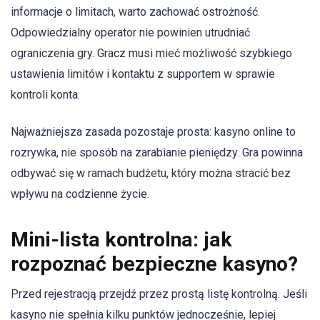
informacje o limitach, warto zachować ostrożność.
Odpowiedzialny operator nie powinien utrudniać
ograniczenia gry. Gracz musi mieć możliwość szybkiego
ustawienia limitów i kontaktu z supportem w sprawie
kontroli konta.
Najważniejsza zasada pozostaje prosta: kasyno online to
rozrywka, nie sposób na zarabianie pieniędzy. Gra powinna
odbywać się w ramach budżetu, który można stracić bez
wpływu na codzienne życie.
Mini-lista kontrolna: jak
rozpoznać bezpieczne kasyno?
Przed rejestracją przejdź przez prostą listę kontrolną. Jeśli
kasyno nie spełnia kilku punktów jednocześnie, lepiej