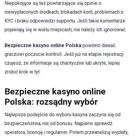
Niepokojące są też powtarzające się opinie o
niewypłaconych środkach, blokadach kont, problemach z
KYC i braku odpowiedzi supportu. Jeśli takie komentarze
pojawiają się w wielu miejscach, nie należy ich ignorować.
Bezpieczne kasyno online Polska
powinno dawać
graczowi poczucie kontroli. Jeśli już na etapie rejestracji
czujesz, że informacje są chaotyczne lub ukryte, lepiej
zrobić krok w tył.
Bezpieczne kasyno online
Polska: rozsądny wybór
Najlepsze podejście do wyboru kasyna zaczyna się od
bezpieczeństwa, nie od bonusu. Najpierw sprawdź
operatora, licencję i regulamin. Potem przeanalizuj wypłaty,