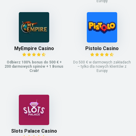
Europy
MyEmpire Casino
Pistolo Casino
Odbierz 100% bonus do 500 € +
Do 500 € w darmowych zakładach
200 darmowych spinów + 1 Bonus
– tylko dla nowych klientów z
Crab!
Europy
Slots Palace Casino