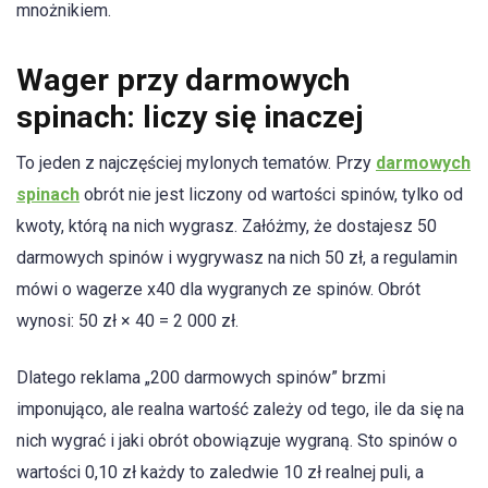
mnożnikiem.
Wager przy darmowych
spinach: liczy się inaczej
To jeden z najczęściej mylonych tematów. Przy
darmowych
spinach
obrót nie jest liczony od wartości spinów, tylko od
kwoty, którą na nich wygrasz. Załóżmy, że dostajesz 50
darmowych spinów i wygrywasz na nich 50 zł, a regulamin
mówi o wagerze x40 dla wygranych ze spinów. Obrót
wynosi: 50 zł × 40 = 2 000 zł.
Dlatego reklama „200 darmowych spinów” brzmi
imponująco, ale realna wartość zależy od tego, ile da się na
nich wygrać i jaki obrót obowiązuje wygraną. Sto spinów o
wartości 0,10 zł każdy to zaledwie 10 zł realnej puli, a