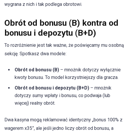
wygrana z nich i tak podlega obrotowi.
Obrót od bonusu (B) kontra od
bonusu i depozytu (B+D)
To rozróżnienie jest tak ważne, że poświęcamy mu osobną
sekcję. Spotkasz dwa modele:
Obrót od bonusu (B)
– mnożnik dotyczy wyłącznie
kwoty bonusu. To model korzystniejszy dla gracza.
Obrót od bonusu i depozytu (B+D)
– mnożnik
dotyczy sumy wpłaty i bonusu, co podwaja (lub
więcej) realny obrót.
Dwa kasyna mogą reklamować identyczny „bonus 100% z
wagerem x35”, ale jeśli jedno liczy obrót od bonusu, a