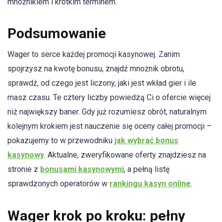
mnożnikiem i krótkim terminem.
Podsumowanie
Wager to serce każdej promocji kasynowej. Zanim
spojrzysz na kwotę bonusu, znajdź mnożnik obrotu,
sprawdź, od czego jest liczony, jaki jest wkład gier i ile
masz czasu. Te cztery liczby powiedzą Ci o ofercie więcej
niż największy baner. Gdy już rozumiesz obrót, naturalnym
kolejnym krokiem jest nauczenie się oceny całej promocji –
pokazujemy to w przewodniku
jak wybrać bonus
kasynowy
. Aktualne, zweryfikowane oferty znajdziesz na
stronie z
bonusami kasynowymi
, a pełną listę
sprawdzonych operatorów w
rankingu kasyn online
.
Wager krok po kroku: pełny