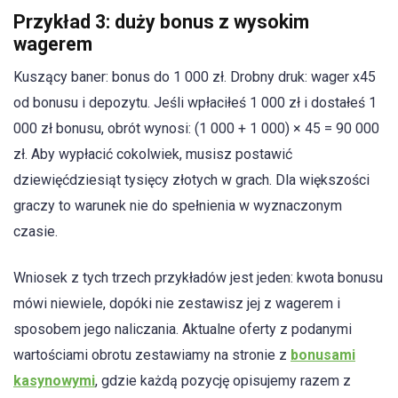
Przykład 3: duży bonus z wysokim
wagerem
Kuszący baner: bonus do 1 000 zł. Drobny druk: wager x45
od bonusu i depozytu. Jeśli wpłaciłeś 1 000 zł i dostałeś 1
000 zł bonusu, obrót wynosi: (1 000 + 1 000) × 45 = 90 000
zł. Aby wypłacić cokolwiek, musisz postawić
dziewięćdziesiąt tysięcy złotych w grach. Dla większości
graczy to warunek nie do spełnienia w wyznaczonym
czasie.
Wniosek z tych trzech przykładów jest jeden: kwota bonusu
mówi niewiele, dopóki nie zestawisz jej z wagerem i
sposobem jego naliczania. Aktualne oferty z podanymi
wartościami obrotu zestawiamy na stronie z
bonusami
kasynowymi
, gdzie każdą pozycję opisujemy razem z