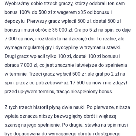
Wyobraźmy sobie trzech graczy, którzy odebrali ten sam
bonus 100% do 500 zł z wagerem x35 od bonusu i
depozytu. Pierwszy gracz wpłacił 500 zł, dostał 500 zł
bonusu i musi obrócić 35 000 zł. Gra po 5 zł na spin, co daje
7 000 spinów, i rozkłada to na dziesięć dni. To realne, ale
wymaga regularnej gry i dyscypliny w trzymaniu stawki.
Drugi gracz wpłacił tylko 100 zł, dostał 100 zł bonusu i
obraca 7 000 zł, co jest znacznie łatwiejsze do spełnienia
w terminie. Trzeci gracz wpłacił 500 zł, ale grał po 2 zł na
spin, przez co potrzebował aż 17 500 spinów i nie zdążył
przed upływem terminu, tracąc niespełniony bonus.
Z tych trzech historii płyną dwie nauki. Po pierwsze, niższa
wpłata oznacza niższy bezwzględny obrót i większą
szansę na jego spełnienie. Po drugie, stawka na spin musi
być dopasowana do wymaganego obrotu i dostępnego