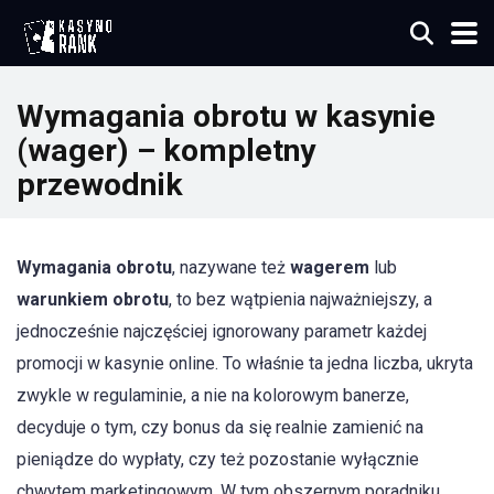
Wymagania obrotu w kasynie
(wager) – kompletny
przewodnik
Wymagania obrotu
, nazywane też
wagerem
lub
warunkiem obrotu
, to bez wątpienia najważniejszy, a
jednocześnie najczęściej ignorowany parametr każdej
promocji w kasynie online. To właśnie ta jedna liczba, ukryta
zwykle w regulaminie, a nie na kolorowym banerze,
decyduje o tym, czy bonus da się realnie zamienić na
pieniądze do wypłaty, czy też pozostanie wyłącznie
chwytem marketingowym. W tym obszernym poradniku