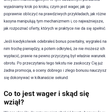
wyjaśniamy krok po kroku, czym jest wager, jak go
poprawnie obliczyć na prawdziwych przykładach, jak różne
kasyna manipulują tym mechanizmem i, co najważniejsze,
jak rozpoznać oferty, których w praktyce nie da się spełnić.
Jeśli kiedykolwiek odebrałeś bonus powitalny, wygrałeś na
nim trochę pieniędzy, a potem odkryłeś, że nie możesz ich
wypłacić, prawie na pewno przyczyną był właśnie warunek
obrotu. Po przeczytaniu tego tekstu nie zaskoczy Cię już
żadna promocja, a oceny dobrego i złego bonusu nauczysz
się dokonywać w kilkanaście sekund.
Co to jest wager i skąd się
wziął?