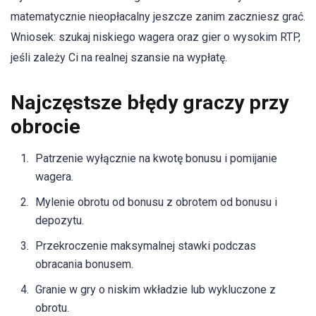
matematycznie nieopłacalny jeszcze zanim zaczniesz grać.
Wniosek: szukaj niskiego wagera oraz gier o wysokim RTP,
jeśli zależy Ci na realnej szansie na wypłatę.
Najczęstsze błędy graczy przy
obrocie
Patrzenie wyłącznie na kwotę bonusu i pomijanie
wagera.
Mylenie obrotu od bonusu z obrotem od bonusu i
depozytu.
Przekroczenie maksymalnej stawki podczas
obracania bonusem.
Granie w gry o niskim wkładzie lub wykluczone z
obrotu.