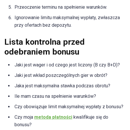
Przeoczenie terminu na spełnienie warunków.
Ignorowanie limitu maksymalnej wypłaty, zwłaszcza
przy ofertach bez depozytu.
Lista kontrolna przed
odebraniem bonusu
Jaki jest wager i od czego jest liczony (B czy B+D)?
Jaki jest wkład poszczególnych gier w obrót?
Jaka jest maksymalna stawka podczas obrotu?
Ile mam czasu na spełnienie warunków?
Czy obowiązuje limit maksymalnej wypłaty z bonusu?
Czy moja
metoda płatności
kwalifikuje się do
bonusu?