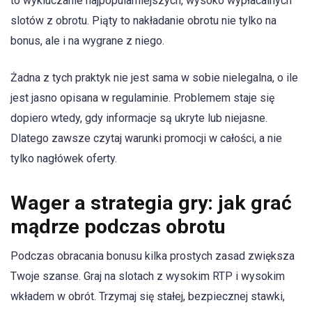
to wykluczanie najpopularniejszych, wysoko wypłacalnych
slotów z obrotu. Piąty to nakładanie obrotu nie tylko na
bonus, ale i na wygrane z niego.
Żadna z tych praktyk nie jest sama w sobie nielegalna, o ile
jest jasno opisana w regulaminie. Problemem staje się
dopiero wtedy, gdy informacje są ukryte lub niejasne.
Dlatego zawsze czytaj warunki promocji w całości, a nie
tylko nagłówek oferty.
Wager a strategia gry: jak grać
mądrze podczas obrotu
Podczas obracania bonusu kilka prostych zasad zwiększa
Twoje szanse. Graj na slotach z wysokim RTP i wysokim
wkładem w obrót. Trzymaj się stałej, bezpiecznej stawki,