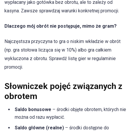
wypłacany jako gotówka bez obrotu, ale to zależy od
kasyna. Zawsze sprawdzaj warunki konkretnej promocji.
Dlaczego mój obrót nie postępuje, mimo że gram?
Najczęstsza przyczyna to gra o niskim wkładzie w obrót
(np. gra stołowa licząca się w 10%) albo gra całkiem
wykluczona z obrotu. Sprawdź listę gier w regulaminie
promocji.
Słowniczek pojęć związanych z
obrotem
Saldo bonusowe
– środki objęte obrotem, których nie
można od razu wypłacić.
Saldo główne (realne)
– środki dostępne do