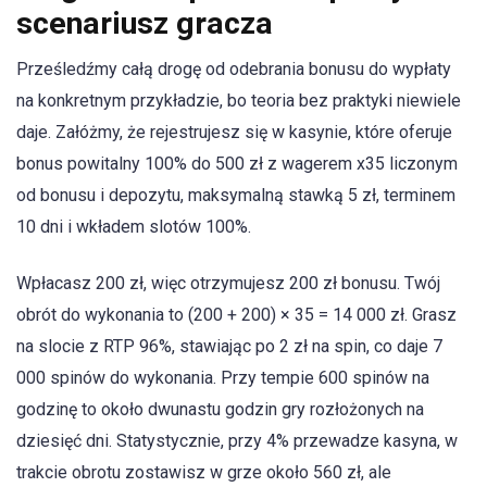
scenariusz gracza
Prześledźmy całą drogę od odebrania bonusu do wypłaty
na konkretnym przykładzie, bo teoria bez praktyki niewiele
daje. Załóżmy, że rejestrujesz się w kasynie, które oferuje
bonus powitalny 100% do 500 zł z wagerem x35 liczonym
od bonusu i depozytu, maksymalną stawką 5 zł, terminem
10 dni i wkładem slotów 100%.
Wpłacasz 200 zł, więc otrzymujesz 200 zł bonusu. Twój
obrót do wykonania to (200 + 200) × 35 = 14 000 zł. Grasz
na slocie z RTP 96%, stawiając po 2 zł na spin, co daje 7
000 spinów do wykonania. Przy tempie 600 spinów na
godzinę to około dwunastu godzin gry rozłożonych na
dziesięć dni. Statystycznie, przy 4% przewadze kasyna, w
trakcie obrotu zostawisz w grze około 560 zł, ale