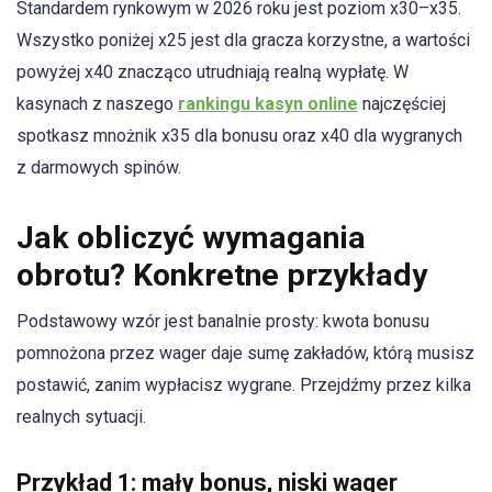
Standardem rynkowym w 2026 roku jest poziom x30–x35.
Wszystko poniżej x25 jest dla gracza korzystne, a wartości
powyżej x40 znacząco utrudniają realną wypłatę. W
kasynach z naszego
rankingu kasyn online
najczęściej
spotkasz mnożnik x35 dla bonusu oraz x40 dla wygranych
z darmowych spinów.
Jak obliczyć wymagania
obrotu? Konkretne przykłady
Podstawowy wzór jest banalnie prosty: kwota bonusu
pomnożona przez wager daje sumę zakładów, którą musisz
postawić, zanim wypłacisz wygrane. Przejdźmy przez kilka
realnych sytuacji.
Przykład 1: mały bonus, niski wager