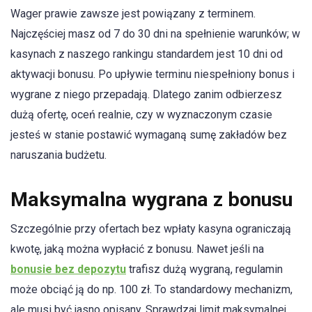
Wager prawie zawsze jest powiązany z terminem.
Najczęściej masz od 7 do 30 dni na spełnienie warunków; w
kasynach z naszego rankingu standardem jest 10 dni od
aktywacji bonusu. Po upływie terminu niespełniony bonus i
wygrane z niego przepadają. Dlatego zanim odbierzesz
dużą ofertę, oceń realnie, czy w wyznaczonym czasie
jesteś w stanie postawić wymaganą sumę zakładów bez
naruszania budżetu.
Maksymalna wygrana z bonusu
Szczególnie przy ofertach bez wpłaty kasyna ograniczają
kwotę, jaką można wypłacić z bonusu. Nawet jeśli na
bonusie bez depozytu
trafisz dużą wygraną, regulamin
może obciąć ją do np. 100 zł. To standardowy mechanizm,
ale musi być jasno opisany. Sprawdzaj limit maksymalnej