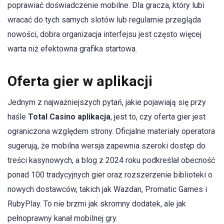
poprawiać doświadczenie mobilne. Dla gracza, który lubi
wracać do tych samych slotów lub regularnie przegląda
nowości, dobra organizacja interfejsu jest często więcej
warta niż efektowna grafika startowa.
Oferta gier w aplikacji
Jednym z najważniejszych pytań, jakie pojawiają się przy
haśle
Total Casino aplikacja
, jest to, czy oferta gier jest
ograniczona względem strony. Oficjalne materiały operatora
sugerują, że mobilna wersja zapewnia szeroki dostęp do
treści kasynowych, a blog z 2024 roku podkreślał obecność
ponad 100 tradycyjnych gier oraz rozszerzenie biblioteki o
nowych dostawców, takich jak Wazdan, Promatic Games i
RubyPlay. To nie brzmi jak skromny dodatek, ale jak
pełnoprawny kanał mobilnej gry.