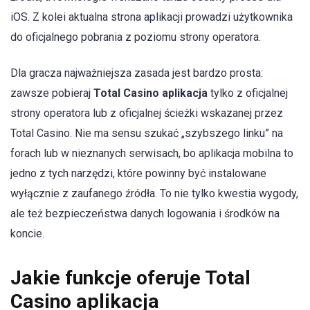
iOS. Z kolei aktualna strona aplikacji prowadzi użytkownika
do oficjalnego pobrania z poziomu strony operatora.
Dla gracza najważniejsza zasada jest bardzo prosta:
zawsze pobieraj
Total Casino aplikacja
tylko z oficjalnej
strony operatora lub z oficjalnej ścieżki wskazanej przez
Total Casino. Nie ma sensu szukać „szybszego linku” na
forach lub w nieznanych serwisach, bo aplikacja mobilna to
jedno z tych narzędzi, które powinny być instalowane
wyłącznie z zaufanego źródła. To nie tylko kwestia wygody,
ale też bezpieczeństwa danych logowania i środków na
koncie.
Jakie funkcje oferuje Total
Casino aplikacja