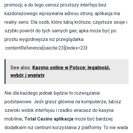
promocji, a do tego cenisz prostszy interfejs bez
każdorazowego wpisywania adresu strony, aplikacja ma
realny sens. Dla osób, które lubią krótsze, częstsze sesje i
szybki powrót do tych samych gier, apka może być po
prostu wygodniejsza niż przeglądarka.
:contentReference[oaicite:23]{index=23}
See also
Kasyno online w Polsce: legalność,
wybór i wypłaty
Nie dla każdego jednak będzie to rozwiązanie
podstawowe. Jeśli grasz głównie na komputerze, lubisz
szeroki widok interfejsu i rzadko wracasz do kasyna
mobilnie,
Total Casino aplikacja
może być bardziej
dodatkiem niż centrum korzystania z platformy. To nie wada