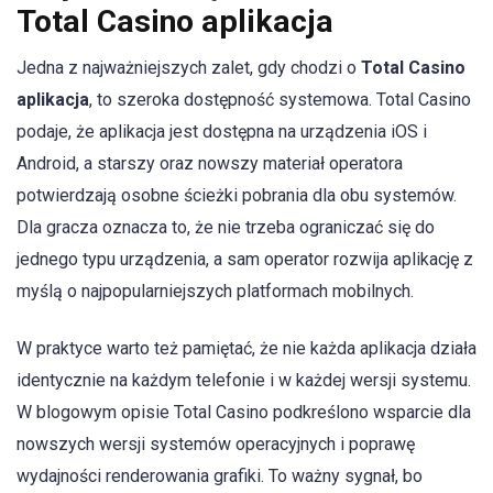
Total Casino aplikacja
Jedna z najważniejszych zalet, gdy chodzi o
Total Casino
aplikacja
, to szeroka dostępność systemowa. Total Casino
podaje, że aplikacja jest dostępna na urządzenia iOS i
Android, a starszy oraz nowszy materiał operatora
potwierdzają osobne ścieżki pobrania dla obu systemów.
Dla gracza oznacza to, że nie trzeba ograniczać się do
jednego typu urządzenia, a sam operator rozwija aplikację z
myślą o najpopularniejszych platformach mobilnych.
W praktyce warto też pamiętać, że nie każda aplikacja działa
identycznie na każdym telefonie i w każdej wersji systemu.
W blogowym opisie Total Casino podkreślono wsparcie dla
nowszych wersji systemów operacyjnych i poprawę
wydajności renderowania grafiki. To ważny sygnał, bo