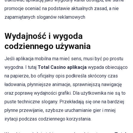
promocje oceniać na podstawie aktualnych zasad, a nie
zapamiętanych sloganów reklamowych
Wydajność i wygoda
codziennego używania
Jeśli aplikacja mobilna ma mieć sens, musi być po prostu
wygodna. I tutaj
Total Casino aplikacja
wypada obiecująco
na papierze, bo oficjalny opis podkreśla skrócony czas
ładowania, płynniejsze animacje, sprawniejszą nawigację
oraz poprawę wydajności grafiki. Dla użytkownika nie są to
puste techniczne slogany. Przekładają się one na bardziej
płynne przewijanie, szybsze uruchamianie gier i mniej
irytacji podczas codziennego korzystania.