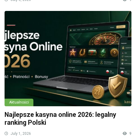
Aktualności
Najlepsze kasyna online 2026: legalny
ranking Polski
July 1, 2026
9