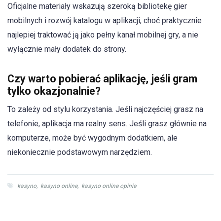
Oficjalne materiały wskazują szeroką bibliotekę gier
mobilnych i rozwój katalogu w aplikacji, choć praktycznie
najlepiej traktować ją jako pełny kanał mobilnej gry, a nie
wyłącznie mały dodatek do strony.
Czy warto pobierać aplikację, jeśli gram
tylko okazjonalnie?
To zależy od stylu korzystania. Jeśli najczęściej grasz na
telefonie, aplikacja ma realny sens. Jeśli grasz głównie na
komputerze, może być wygodnym dodatkiem, ale
niekoniecznie podstawowym narzędziem.
kasyno
,
kasyno online
,
kasyno online opinie