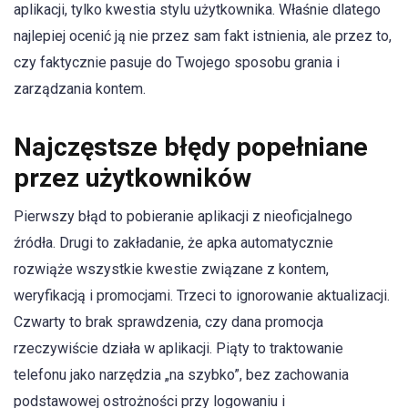
aplikacji, tylko kwestia stylu użytkownika. Właśnie dlatego
najlepiej ocenić ją nie przez sam fakt istnienia, ale przez to,
czy faktycznie pasuje do Twojego sposobu grania i
zarządzania kontem.
Najczęstsze błędy popełniane
przez użytkowników
Pierwszy błąd to pobieranie aplikacji z nieoficjalnego
źródła. Drugi to zakładanie, że apka automatycznie
rozwiąże wszystkie kwestie związane z kontem,
weryfikacją i promocjami. Trzeci to ignorowanie aktualizacji.
Czwarty to brak sprawdzenia, czy dana promocja
rzeczywiście działa w aplikacji. Piąty to traktowanie
telefonu jako narzędzia „na szybko”, bez zachowania
podstawowej ostrożności przy logowaniu i