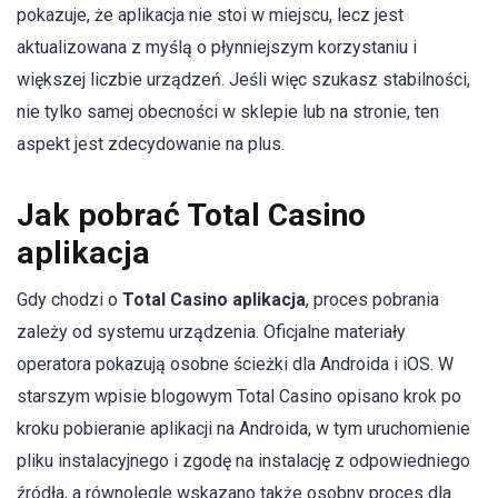
pokazuje, że aplikacja nie stoi w miejscu, lecz jest
aktualizowana z myślą o płynniejszym korzystaniu i
większej liczbie urządzeń. Jeśli więc szukasz stabilności,
nie tylko samej obecności w sklepie lub na stronie, ten
aspekt jest zdecydowanie na plus.
Jak pobrać Total Casino
aplikacja
Gdy chodzi o
Total Casino aplikacja
, proces pobrania
zależy od systemu urządzenia. Oficjalne materiały
operatora pokazują osobne ścieżki dla Androida i iOS. W
starszym wpisie blogowym Total Casino opisano krok po
kroku pobieranie aplikacji na Androida, w tym uruchomienie
pliku instalacyjnego i zgodę na instalację z odpowiedniego
źródła, a równolegle wskazano także osobny proces dla