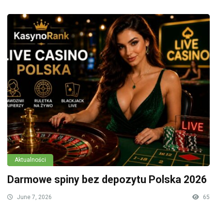
Aktualności
Darmowe spiny bez depozytu Polska 2026
June 7, 2026
65