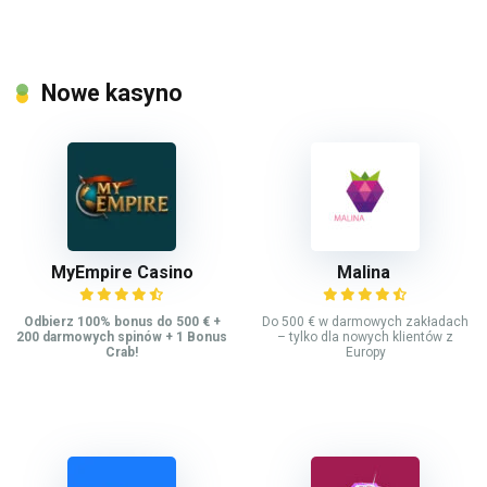
Nowe kasyno
MyEmpire Casino
Malina
Odbierz 100% bonus do 500 € +
Do 500 € w darmowych zakładach
200 darmowych spinów + 1 Bonus
– tylko dla nowych klientów z
Crab!
Europy