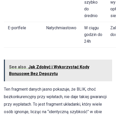
szybko
wy
do
opł
średnio
si
E-portfele
Natychmiastowo
W ciągu
Za
godzin do
do
24h
See also
Jak Zdobyć i Wykorzystać Kody
Bonusowe Bez Depozytu
Ten fragment danych jasno pokazuje, że BLIK, choć
bezkonkurencyjny przy wpłatach, nie daje takiej gwarancji
przy wypłatach. To jest fragment układanki, który wiele
osób ignoruje, licząc na “identyczną szybkość” w obie