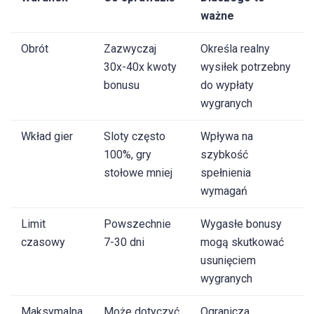
ważne
Obrót
Zazwyczaj
Określa realny
30x-40x kwoty
wysiłek potrzebny
bonusu
do wypłaty
wygranych
Wkład gier
Sloty często
Wpływa na
100%, gry
szybkość
stołowe mniej
spełnienia
wymagań
Limit
Powszechnie
Wygasłe bonusy
czasowy
7-30 dni
mogą skutkować
usunięciem
wygranych
Maksymalna
Może dotyczyć
Ogranicza