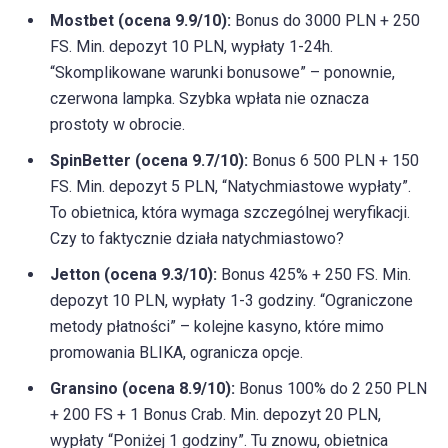
Mostbet (ocena 9.9/10):
Bonus do 3000 PLN + 250
FS. Min. depozyt 10 PLN, wypłaty 1-24h.
“Skomplikowane warunki bonusowe” – ponownie,
czerwona lampka. Szybka wpłata nie oznacza
prostoty w obrocie.
SpinBetter (ocena 9.7/10):
Bonus 6 500 PLN + 150
FS. Min. depozyt 5 PLN, “Natychmiastowe wypłaty”.
To obietnica, która wymaga szczególnej weryfikacji.
Czy to faktycznie działa natychmiastowo?
Jetton (ocena 9.3/10):
Bonus 425% + 250 FS. Min.
depozyt 10 PLN, wypłaty 1-3 godziny. “Ograniczone
metody płatności” – kolejne kasyno, które mimo
promowania BLIKA, ogranicza opcje.
Gransino (ocena 8.9/10):
Bonus 100% do 2 250 PLN
+ 200 FS + 1 Bonus Crab. Min. depozyt 20 PLN,
wypłaty “Poniżej 1 godziny”. Tu znowu, obietnica