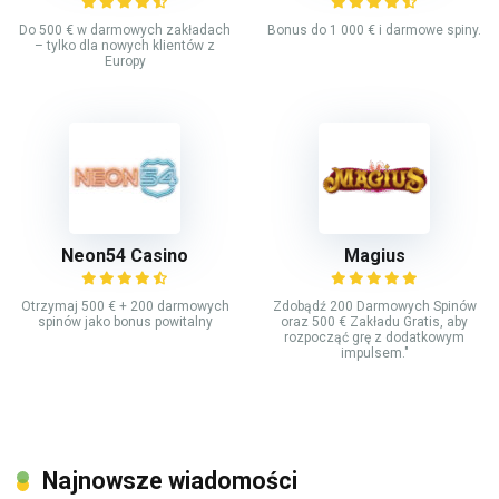
Do 500 € w darmowych zakładach
Bonus do 1 000 € i darmowe spiny.
– tylko dla nowych klientów z
Europy
Neon54 Casino
Magius
Otrzymaj 500 € + 200 darmowych
Zdobądź 200 Darmowych Spinów
spinów jako bonus powitalny
oraz 500 € Zakładu Gratis, aby
rozpocząć grę z dodatkowym
impulsem."
Najnowsze wiadomości