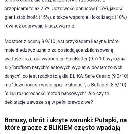
przepisami to aż 25%. Uczciwość bonusów (15%), jakość
gier i stabilność (15%), a także wsparcie i lokalizacja (10%)
również odgrywają kluczową rolę.
Mostbet z oceną 9.9/10 jest przykładem kasyna, które
moje śledztwo uznało za posiadające zbilansowaną
wartość i szeroki wybór gier. SpinBetter (9.7/10) wyróżnia
się “profilem natychmiastowych wypłat w dostarczonych
danych”, co jest rzadkością dla BLIKA. Safe Casino (9.0/10)
ma “duży bonus i wiele opcji płatności”, a Betlabel (8.5/10)
“silną różnorodność metod bankowych”. Ale czy te
deklaracje zawsze są w pełni prawdziwe?
Bonusy, obrót i ukryte warunki: Pułapki, na
które gracze z BLIKIEM często wpadają