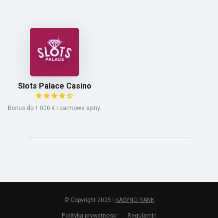
Slots Palace Casino
Bonus do 1 000 € i darmowe spiny.
© Copyright 2025 |
KASYNO RANK
Polityka prywatności
Regulamin