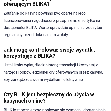
oferującym BLIKA?
Zaufanie do kasyna powinno być oparte na jego
licencjonowaniu i zgodności z przepisami, a nie tylko na
dostępności BLIKA. Warto sprawdzić opinie i przeczytać
regulaminy przed dokonaniem wpłaty.
Jak mogę kontrolować swoje wydatki,
korzystając z BLIKA?
Ustal limity wpłat, śledź historię transakcji i korzystaj z
narzędzi odpowiedzialnej gry oferowanych przez kasyna,
aby zarządzać swoimi wydatkami efektywnie.
Czy BLIK jest bezpieczny do użycia w
kasynach online?
BLIK jest bezpieczny, ponieważ nie wymaga udostępniania