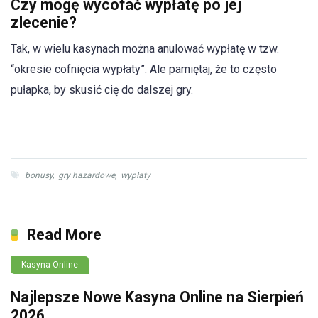
Czy mogę wycofać wypłatę po jej
zlecenie?
Tak, w wielu kasynach można anulować wypłatę w tzw.
“okresie cofnięcia wypłaty”. Ale pamiętaj, że to często
pułapka, by skusić cię do dalszej gry.
bonusy
,
gry hazardowe
,
wypłaty
Read More
Kasyna Online
Najlepsze Nowe Kasyna Online na Sierpień
2026