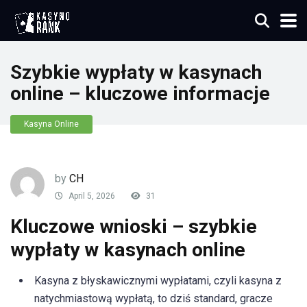
Szybkie wypłaty w kasynach
online – kluczowe informacje
Kasyna Online
by
CH
April 5, 2026
31
Kluczowe wnioski – szybkie
wypłaty w kasynach online
Kasyna z błyskawicznymi wypłatami, czyli kasyna z
natychmiastową wypłatą, to dziś standard, gracze