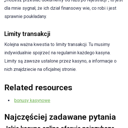
dla mnie sygnał, że ich dział finansowy wie, co robi i jest
sprawnie poukładany.
Limity transakcji
Kolejna ważna kwestia to limity transakcji. Tu musimy
indywidualnie spojrzeć na regulamin każdego kasyna.
Limity są zawsze ustalone przez kasyno, a informacje o
nich znajdziecie na oficjalnej stronie.
Related resources
bonusy kasynowe
Najczęściej zadawane pytania