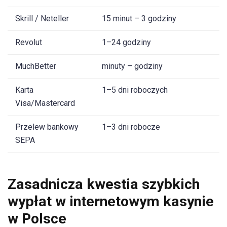
Skrill / Neteller
15 minut – 3 godziny
Revolut
1–24 godziny
MuchBetter
minuty – godziny
Karta
1–5 dni roboczych
Visa/Mastercard
Przelew bankowy
1–3 dni robocze
SEPA
Zasadnicza kwestia szybkich
wypłat w internetowym kasynie
w Polsce