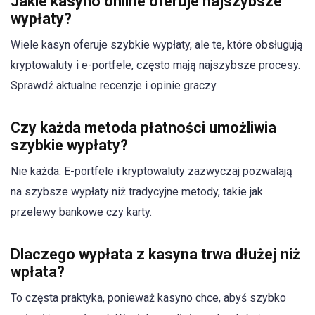
Jakie kasyno online oferuje najszybsze
wypłaty?
Wiele kasyn oferuje szybkie wypłaty, ale te, które obsługują
kryptowaluty i e-portfele, często mają najszybsze procesy.
Sprawdź aktualne recenzje i opinie graczy.
Czy każda metoda płatności umożliwia
szybkie wypłaty?
Nie każda. E-portfele i kryptowaluty zazwyczaj pozwalają
na szybsze wypłaty niż tradycyjne metody, takie jak
przelewy bankowe czy karty.
Dlaczego wypłata z kasyna trwa dłużej niż
wpłata?
To częsta praktyka, ponieważ kasyno chce, abyś szybko