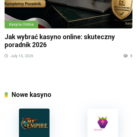
Kasyna Online
Jak wybrać kasyno online: skuteczny
poradnik 2026
July 10, 2026
8
Nowe kasyno