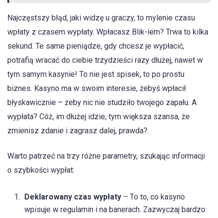
Najczęstszy błąd, jaki widzę u graczy, to mylenie czasu
wpłaty z czasem wypłaty. Wpłacasz Blik-iem? Trwa to kilka
sekund. Te same pieniądze, gdy chcesz je wypłacić,
potrafią wracać do ciebie trzydzieści razy dłużej, nawet w
tym samym kasynie! To nie jest spisek, to po prostu
biznes. Kasyno ma w swoim interesie, żebyś wpłacił
błyskawicznie – żeby nic nie studziło twojego zapału. A
wypłata? Cóż, im dłużej idzie, tym większa szansa, że
zmienisz zdanie i zagrasz dalej, prawda?
Warto patrzeć na trzy różne parametry, szukając informacji
o szybkości wypłat:
Deklarowany czas wypłaty
– To to, co kasyno
wpisuje w regulamin i na banerach. Zazwyczaj bardzo