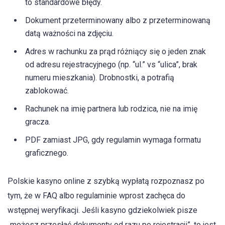
to standardowe błędy.
Dokument przeterminowany albo z przeterminowaną
datą ważności na zdjęciu.
Adres w rachunku za prąd różniący się o jeden znak
od adresu rejestracyjnego (np. “ul.” vs “ulica”, brak
numeru mieszkania). Drobnostki, a potrafią
zablokować.
Rachunek na imię partnera lub rodzica, nie na imię
gracza.
PDF zamiast JPG, gdy regulamin wymaga formatu
graficznego.
Polskie kasyno online z szybką wypłatą rozpoznasz po
tym, że w FAQ albo regulaminie wprost zachęca do
wstępnej weryfikacji. Jeśli kasyno gdziekolwiek pisze
„możesz przesłać dokumenty od razu po rejestracji”, to jest