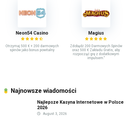
Neon54 Casino
Magius
Otrzymaj 500 € + 200 darmowych
Zdobądź 200 Darmowych Spinów
spinów jako bonus powitalny
oraz 500 € Zakładu Gratis, aby
rozpocząć grę z dodatkowym
impulsem."
Najnowsze wiadomości
Najlepsze Kasyna Internetowe w Polsce
2026
August 3, 2026