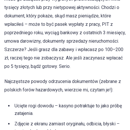
tysięcy złotych lub przy nietypowej aktywności. Chodzi o
dokument, który pokaże, skąd masz pieniądze, które
wpłaciłeś – może to być pasek wypłaty z pracy, PIT z
poprzedniego roku, wyciąg bankowy z ostatnich 3 miesięcy,
umowa darowizny, dokumenty sprzedaży nieruchomości.
Szczerze? Jeśli grasz dla zabawy i wpłacasz po 100–200
zł, raczej tego nie zobaczysz. Ale jeśli zaczynasz wpłacać
po 5 tysięcy, bądź gotowy. Serio.
Najczęstsze powody odrzucenia dokumentów (zebrane z
polskich forów hazardowych, wierzcie mi, czytam je!):
Ucięte rogi dowodu – kasyno potraktuje to jako próbę
zatajenia.
Zdjęcie z ekranu zamiast oryginału, odbicia, błyski –