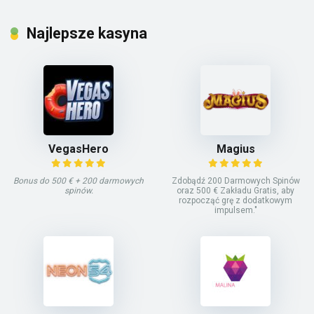
Najlepsze kasyna
VegasHero
Magius
Bonus do 500 € + 200 darmowych
Zdobądź 200 Darmowych Spinów
spinów.
oraz 500 € Zakładu Gratis, aby
rozpocząć grę z dodatkowym
impulsem."