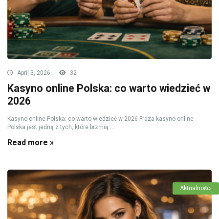
April 3, 2026
32
Kasyno online Polska: co warto wiedzieć w
2026
Kasyno online Polska: co warto wiedzieć w 2026 Fraza kasyno online
Polska jest jedną z tych, które brzmią ...
Read more »
Aktualności