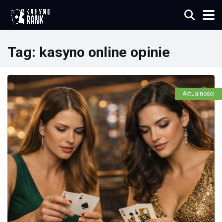
Tag:
kasyno online opinie
Aktualności