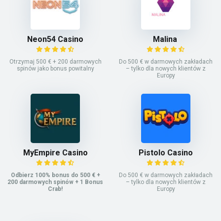
Neon54 Casino
Malina
Otrzymaj 500 € + 200 darmowych
Do 500 € w darmowych zakładach
spinów jako bonus powitalny
– tylko dla nowych klientów z
Europy
MyEmpire Casino
Pistolo Casino
Odbierz 100% bonus do 500 € +
Do 500 € w darmowych zakładach
200 darmowych spinów + 1 Bonus
– tylko dla nowych klientów z
Crab!
Europy