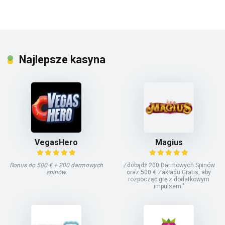
Najlepsze kasyna
VegasHero
Magius
Bonus do 500 € + 200 darmowych
Zdobądź 200 Darmowych Spinów
spinów.
oraz 500 € Zakładu Gratis, aby
rozpocząć grę z dodatkowym
impulsem."