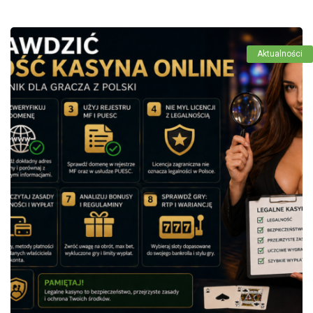
Aktualności