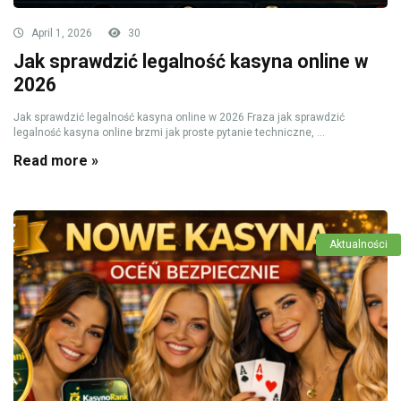
April 1, 2026
30
Jak sprawdzić legalność kasyna online w
2026
Jak sprawdzić legalność kasyna online w 2026 Fraza jak sprawdzić
legalność kasyna online brzmi jak proste pytanie techniczne, ...
Read more »
Aktualności