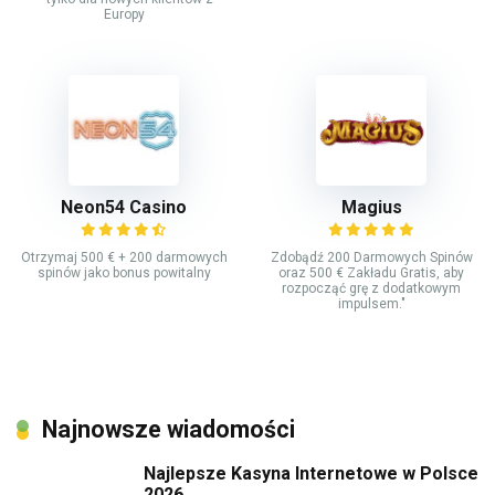
Europy
Neon54 Casino
Magius
Otrzymaj 500 € + 200 darmowych
Zdobądź 200 Darmowych Spinów
spinów jako bonus powitalny
oraz 500 € Zakładu Gratis, aby
rozpocząć grę z dodatkowym
impulsem."
Najnowsze wiadomości
Najlepsze Kasyna Internetowe w Polsce
2026