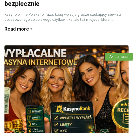
bezpiecznie
Kasyno online Polska to fraza, którą wpisują gracze szukający serwisu
dopasowanego do polskiego użytkownika, ale też miejsca, które ...
Read more »
Aktualności