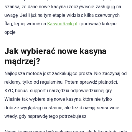
szansa, że dane nowe kasyna rzeczywiście zasługują na
uwagę. Jeśli już na tym etapie widzisz kilka czerwonych
flag, lepiej wrócić na
KasynoRank.pl
i porównać kolejne
opcje.
Jak wybierać nowe kasyna
mądrzej?
Najlepsza metoda jest zaskakująco prosta. Nie zaczynaj od
reklamy, tylko od regulaminu. Potem sprawdź płatności,
KYC, bonus, support i narzędzia odpowiedzialnej gry.
Właśnie tak wybiera się nowe kasyna, które nie tylko
dobrze wyglądają na starcie, ale też działają sensownie
wtedy, gdy naprawdę tego potrzebujesz.
Nowe kasyna mogą być ciekawą opcją, ale tylko wtedy, gdy