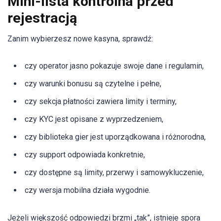
Mini-lista kontrolna przed
rejestracją
Zanim wybierzesz nowe kasyna, sprawdź:
czy operator jasno pokazuje swoje dane i regulamin,
czy warunki bonusu są czytelne i pełne,
czy sekcja płatności zawiera limity i terminy,
czy KYC jest opisane z wyprzedzeniem,
czy biblioteka gier jest uporządkowana i różnorodna,
czy support odpowiada konkretnie,
czy dostępne są limity, przerwy i samowykluczenie,
czy wersja mobilna działa wygodnie.
Jeżeli większość odpowiedzi brzmi „tak”, istnieje spora