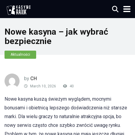
Nowe kasyna – jak wybrać
bezpiecznie
Aktualności
by
CH
March 10, 2026
40
Nowe kasyna kuszą świeżym wyglądem, mocnymi
bonusami i obietnicą lepszego doświadczenia niż starsze
marki. Dla wielu graczy to naturalnie atrakcyjna opcja, bo
nowy serwis często chce szybko zwrócić uwagę rynku.
Problem w tym, że nowe kasyna nie mają jeszcze długiej