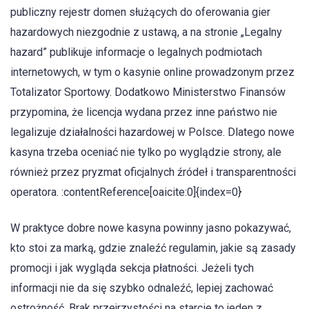
publiczny rejestr domen służących do oferowania gier
hazardowych niezgodnie z ustawą, a na stronie „Legalny
hazard” publikuje informacje o legalnych podmiotach
internetowych, w tym o kasynie online prowadzonym przez
Totalizator Sportowy. Dodatkowo Ministerstwo Finansów
przypomina, że licencja wydana przez inne państwo nie
legalizuje działalności hazardowej w Polsce. Dlatego nowe
kasyna trzeba oceniać nie tylko po wyglądzie strony, ale
również przez pryzmat oficjalnych źródeł i transparentności
operatora. :contentReference[oaicite:0]{index=0}
W praktyce dobre nowe kasyna powinny jasno pokazywać,
kto stoi za marką, gdzie znaleźć regulamin, jakie są zasady
promocji i jak wygląda sekcja płatności. Jeżeli tych
informacji nie da się szybko odnaleźć, lepiej zachować
ostrożność. Brak przejrzystości na starcie to jeden z