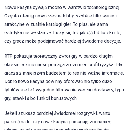
Nowe kasyna bywają mocne w warstwie technologicznej.
Często oferują nowoczesne lobby, szybkie filtrowanie i
atrakcyjne wizualnie katalogi gier. To plus, ale sama
estetyka nie wystarczy. Liczy się też jakość biblioteki i to,
czy gracz może podejmować bardziej świadome decyzje.
RTP pokazuje teoretyczny zwrot gry w bardzo długim
okresie, a zmienność pomaga zrozumieć profil ryzyka. Dla
gracza z mniejszym budżetem to realnie ważne informacje.
Dobre nowe kasyna powinny oferować nie tylko dużo
tytułów, ale też wygodne filtrowanie według dostawcy, typu
gry, stawki albo funkcji bonusowych.
Jeżeli szukasz bardziej świadomej rozgrywki, warto
patrzeć na to, czy nowe kasyna pomagają zrozumieć