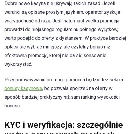
Dobre nowe kasyna nie ukrywają takich zasad. Jeżeli
warunki są opisane prostym językiem, operator zyskuje
wiarygodność od razu. Jeśli natomiast wielka promocja
prowadzi do niejasnego regulaminu pełnego wyjątków,
warto podejść do oferty z dystansem. W praktyce bardziej
opłaca się wybrać mniejszy, ale czytelny bonus niż
efektowną promocję, której nie da się sensownie
wykorzystać.
Przy porównywaniu promocji pomocna będzie też sekcja
bonusy kasynowe
, bo pozwala spojrzeć na oferty w
sposób bardziej praktyczny niż sam ranking wysokości
bonusu.
KYC i weryfikacja: szczególnie