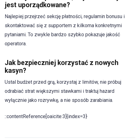
jest uporządkowane?
Najlepiej przejrzeć sekcję płatności, regulamin bonusu i
skontaktować się z supportem z kilkoma konkretnymi
pytaniami. To zwykle bardzo szybko pokazuje jakość
operatora.
Jak bezpieczniej korzystać z nowych
kasyn?
Ustal budżet przed grą, korzystaj z limitów, nie próbuj
odrabiać strat większymi stawkami i traktuj hazard
wyłącznie jako rozrywkę, a nie sposób zarabiania.
::contentReference[oaicite:3]{index=3}