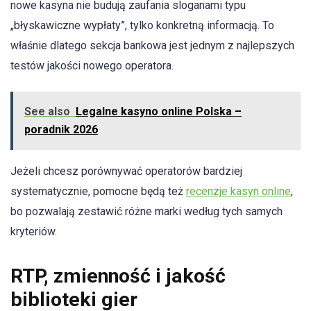
nowe kasyna nie budują zaufania sloganami typu
„błyskawiczne wypłaty”, tylko konkretną informacją. To
właśnie dlatego sekcja bankowa jest jednym z najlepszych
testów jakości nowego operatora.
See also
Legalne kasyno online Polska –
poradnik 2026
Jeżeli chcesz porównywać operatorów bardziej
systematycznie, pomocne będą też
recenzje kasyn online
,
bo pozwalają zestawić różne marki według tych samych
kryteriów.
RTP, zmienność i jakość
biblioteki gier