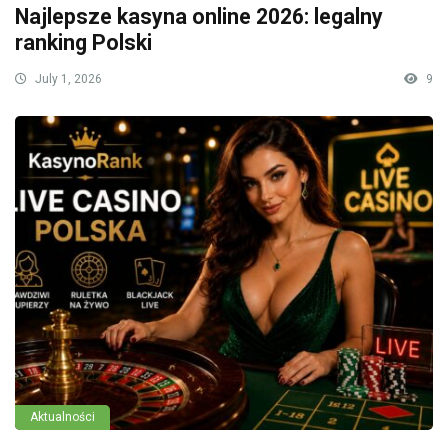
Najlepsze kasyna online 2026: legalny
ranking Polski
July 1, 2026
9
Aktualności