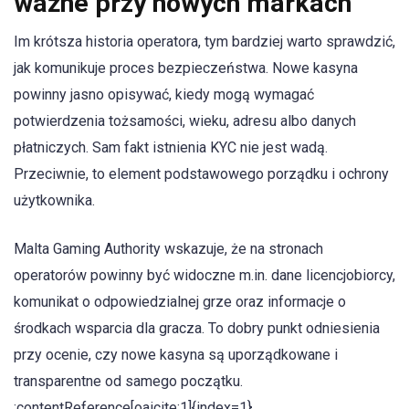
ważne przy nowych markach
Im krótsza historia operatora, tym bardziej warto sprawdzić,
jak komunikuje proces bezpieczeństwa. Nowe kasyna
powinny jasno opisywać, kiedy mogą wymagać
potwierdzenia tożsamości, wieku, adresu albo danych
płatniczych. Sam fakt istnienia KYC nie jest wadą.
Przeciwnie, to element podstawowego porządku i ochrony
użytkownika.
Malta Gaming Authority wskazuje, że na stronach
operatorów powinny być widoczne m.in. dane licencjobiorcy,
komunikat o odpowiedzialnej grze oraz informacje o
środkach wsparcia dla gracza. To dobry punkt odniesienia
przy ocenie, czy nowe kasyna są uporządkowane i
transparentne od samego początku.
:contentReference[oaicite:1]{index=1}