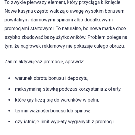
To zwykle pierwszy element, który przyciąga kliknięcie.
Nowe kasyna często walczą o uwagę wysokim bonusem
powitalnym, darmowymi spinami albo dodatkowymi
promocjami startowymi. To naturalne, bo nowa marka chce
szybko zbudować bazę użytkowników. Problem polega na
tym, że nagłówek reklamowy nie pokazuje całego obrazu.
Zanim aktywujesz promocję, sprawdź:
warunek obrotu bonusu i depozytu,
maksymalną stawkę podczas korzystania z oferty,
które gry liczą się do warunków w pełni,
termin ważności bonusu lub spinów,
czy istnieje limit wypłaty wygranych z promocji.