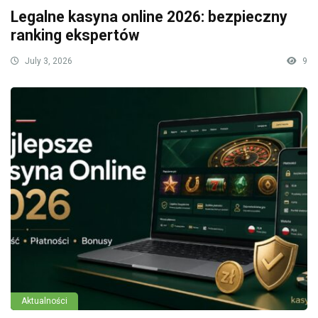
Legalne kasyna online 2026: bezpieczny
ranking ekspertów
July 3, 2026
9
Aktualności