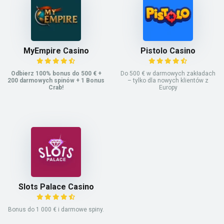
MyEmpire Casino
Pistolo Casino
Odbierz 100% bonus do 500 € +
Do 500 € w darmowych zakładach
200 darmowych spinów + 1 Bonus
– tylko dla nowych klientów z
Crab!
Europy
Slots Palace Casino
Bonus do 1 000 € i darmowe spiny.