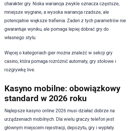
charakter gry. Niska wariancja zwykle oznacza częstsze,
mniejsze wygrane, a wysoka wariancja rzadsze, ale
potencjalnie większe trafienia. Żaden z tych parametrów nie
gwarantuje wyniku, ale pomaga lepiej dobrać gry do
własnego stylu.
Więcej o kategoriach gier można znaleźć w sekcji gry
casino, która pomaga rozróżnić automaty, gry stołowe i
rozgrywkę live.
Kasyno mobilne: obowiązkowy
standard w 2026 roku
Najlepsze kasyno online 2026 musi działać dobrze na
urządzeniach mobilnych. Dla wielu graczy telefon jest
głównym miejscem rejestracji, depozytu, gry i wypłaty.