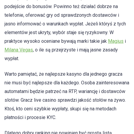
podejście do bonusów. Powinno też działać dobrze na
telefonie, oferować gry od sprawdzonych dostawców i
jasno informować o warunkach wypłat. Jeżeli któryś z tych
elementów jest ukryty, wybór staje się ryzykowny. W
praktyce wysoko oceniane bywają marki takie jak
Magius
i
Milana Vegas
, o ile są przejrzyste i mają jasne zasady
wypłat.
Warto pamiętać, że najlepsze kasyno dla jednego gracza
nie musi być najlepsze dla każdego. Osoba zainteresowana
automatami będzie patrzeć na RTP, wariancję i dostawców
slotów. Gracz live casino sprawdzi jakość stołów na żywo.
Ktoś, kto ceni szybkie wypłaty, skupi się na metodach
płatności i procesie KYC.
Dlatego dobry ranking nie powinien być prostą listą