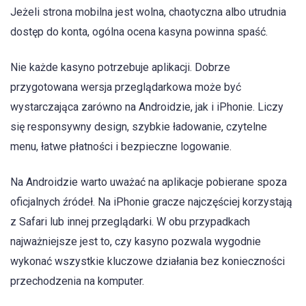
Jeżeli strona mobilna jest wolna, chaotyczna albo utrudnia
dostęp do konta, ogólna ocena kasyna powinna spaść.
Nie każde kasyno potrzebuje aplikacji. Dobrze
przygotowana wersja przeglądarkowa może być
wystarczająca zarówno na Androidzie, jak i iPhonie. Liczy
się responsywny design, szybkie ładowanie, czytelne
menu, łatwe płatności i bezpieczne logowanie.
Na Androidzie warto uważać na aplikacje pobierane spoza
oficjalnych źródeł. Na iPhonie gracze najczęściej korzystają
z Safari lub innej przeglądarki. W obu przypadkach
najważniejsze jest to, czy kasyno pozwala wygodnie
wykonać wszystkie kluczowe działania bez konieczności
przechodzenia na komputer.