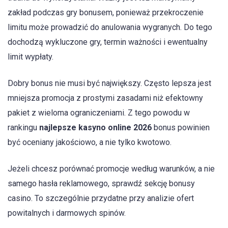
zakład podczas gry bonusem, ponieważ przekroczenie
limitu może prowadzić do anulowania wygranych. Do tego
dochodzą wykluczone gry, termin ważności i ewentualny
limit wypłaty.
Dobry bonus nie musi być największy. Często lepsza jest
mniejsza promocja z prostymi zasadami niż efektowny
pakiet z wieloma ograniczeniami. Z tego powodu w
rankingu
najlepsze kasyno online 2026
bonus powinien
być oceniany jakościowo, a nie tylko kwotowo.
Jeżeli chcesz porównać promocje według warunków, a nie
samego hasła reklamowego, sprawdź sekcję bonusy
casino. To szczególnie przydatne przy analizie ofert
powitalnych i darmowych spinów.