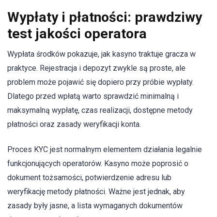
Wypłaty i płatności: prawdziwy
test jakości operatora
Wypłata środków pokazuje, jak kasyno traktuje gracza w
praktyce. Rejestracja i depozyt zwykle są proste, ale
problem może pojawić się dopiero przy próbie wypłaty.
Dlatego przed wpłatą warto sprawdzić minimalną i
maksymalną wypłatę, czas realizacji, dostępne metody
płatności oraz zasady weryfikacji konta.
Proces KYC jest normalnym elementem działania legalnie
funkcjonujących operatorów. Kasyno może poprosić o
dokument tożsamości, potwierdzenie adresu lub
weryfikację metody płatności. Ważne jest jednak, aby
zasady były jasne, a lista wymaganych dokumentów