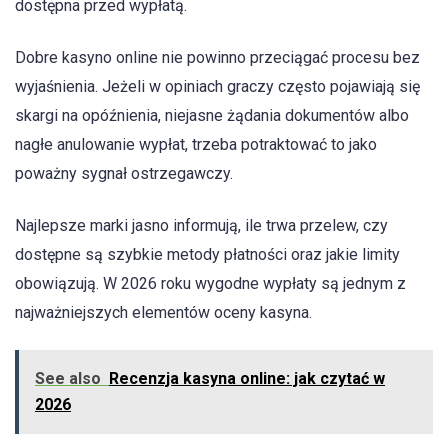
dostępna przed wypłatą.
Dobre kasyno online nie powinno przeciągać procesu bez
wyjaśnienia. Jeżeli w opiniach graczy często pojawiają się
skargi na opóźnienia, niejasne żądania dokumentów albo
nagłe anulowanie wypłat, trzeba potraktować to jako
poważny sygnał ostrzegawczy.
Najlepsze marki jasno informują, ile trwa przelew, czy
dostępne są szybkie metody płatności oraz jakie limity
obowiązują. W 2026 roku wygodne wypłaty są jednym z
najważniejszych elementów oceny kasyna.
See also
Recenzja kasyna online: jak czytać w
2026