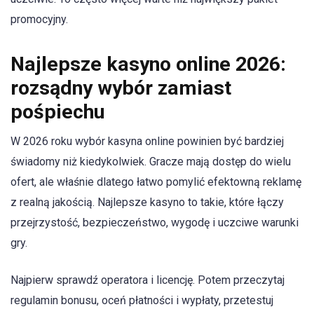
promocyjny.
Najlepsze kasyno online 2026:
rozsądny wybór zamiast
pośpiechu
W 2026 roku wybór kasyna online powinien być bardziej
świadomy niż kiedykolwiek. Gracze mają dostęp do wielu
ofert, ale właśnie dlatego łatwo pomylić efektowną reklamę
z realną jakością. Najlepsze kasyno to takie, które łączy
przejrzystość, bezpieczeństwo, wygodę i uczciwe warunki
gry.
Najpierw sprawdź operatora i licencję. Potem przeczytaj
regulamin bonusu, oceń płatności i wypłaty, przetestuj