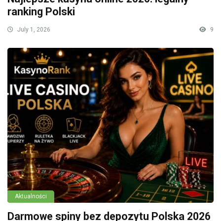
ranking Polski
July 1, 2026
9
Aktualności
Darmowe spiny bez depozytu Polska 2026