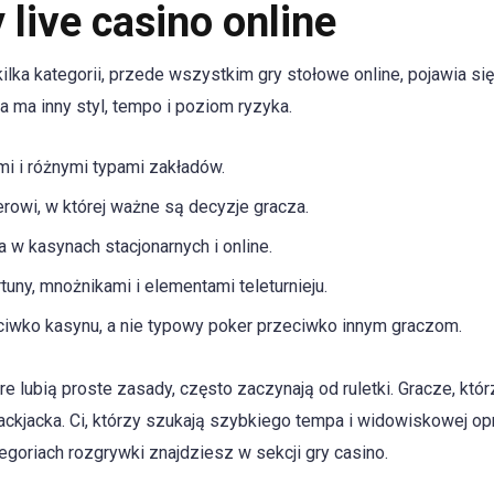
 live casino online
kilka kategorii, przede wszystkim gry stołowe online, pojawia się
da ma inny styl, tempo i poziom ryzyka.
i i różnymi typami zakładów.
rowi, w której ważne są decyzje gracza.
 w kasynach stacjonarnych i online.
uny, mnożnikami i elementami teleturnieju.
ciwko kasynu, a nie typowy poker przeciwko innym graczom.
e lubią proste zasady, często zaczynają od ruletki. Gracze, któ
ckjacka. Ci, którzy szukają szybkiego tempa i widowiskowej op
goriach rozgrywki znajdziesz w sekcji gry casino.