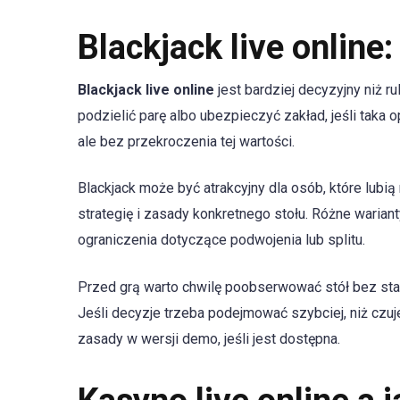
Blackjack live online
Blackjack live online
jest bardziej decyzyjny niż r
podzielić parę albo ubezpieczyć zakład, jeśli taka 
ale bez przekroczenia tej wartości.
Blackjack może być atrakcyjny dla osób, które lub
strategię i zasady konkretnego stołu. Różne warianty
ograniczenia dotyczące podwojenia lub splitu.
Przed grą warto chwilę poobserwować stół bez stawi
Jeśli decyzje trzeba podejmować szybciej, niż czuj
zasady w wersji demo, jeśli jest dostępna.