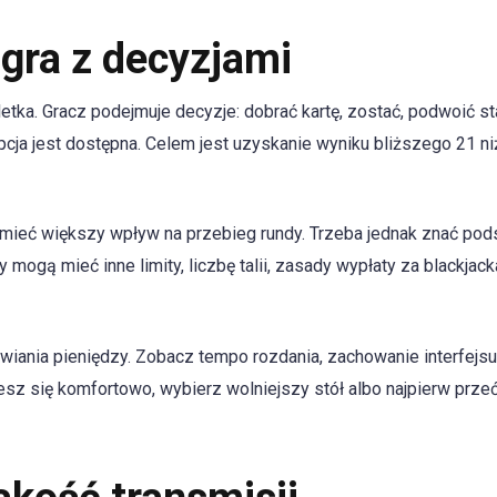
: gra z decyzjami
uletka. Gracz podejmuje decyzje: dobrać kartę, zostać, podwoić s
opcja jest dostępna. Celem jest uzyskanie wyniku bliższego 21 niż
ią mieć większy wpływ na przebieg rundy. Trzeba jednak znać p
 mogą mieć inne limity, liczbę talii, zasady wypłaty za blackjack
ania pieniędzy. Zobacz tempo rozdania, zachowanie interfejsu i
esz się komfortowo, wybierz wolniejszy stół albo najpierw prze