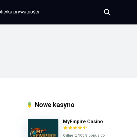
lityka prywatności
Nowe kasyno
MyEmpire Casino
Odbierz 100% bonus do