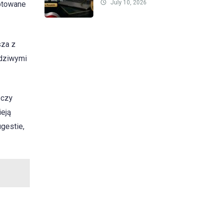
July 10, 2026
eptowane
sza z
wdziwymi
 czy
ieją
gestie,