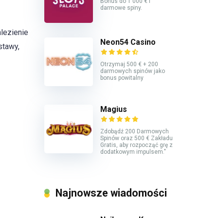
Bonus do 1 000 € i
darmowe spiny.
alezienie
Neon54 Casino
stawy,
Otrzymaj 500 € + 200
darmowych spinów jako
bonus powitalny
Magius
Zdobądź 200 Darmowych
Spinów oraz 500 € Zakładu
Gratis, aby rozpocząć grę z
dodatkowym impulsem."
Najnowsze wiadomości