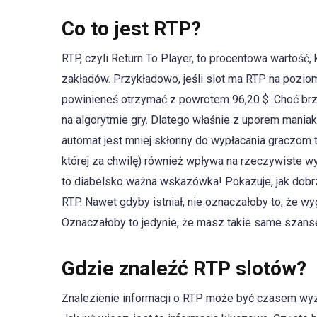
Co to jest RTP?
RTP, czyli Return To Player, to procentowa wartoś
zakładów. Przykładowo, jeśli slot ma RTP na pozio
powinieneś otrzymać z powrotem 96,20 $. Choć brzmi
na algorytmie gry. Dlatego właśnie z uporem mani
automat jest mniej skłonny do wypłacania graczom t
której za chwilę) również wpływa na rzeczywiste wy
to diabelsko ważna wskazówka! Pokazuje, jak dobr
RTP. Nawet gdyby istniał, nie oznaczałoby to, że 
Oznaczałoby to jedynie, że masz takie same szanse
Gdzie znaleźć RTP slotów?
Znalezienie informacji o RTP może być czasem wyzwa