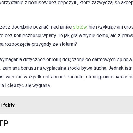
skorzystanie z bonusów bez depozytu, które zazwyczaj są akc
ożesz dogłębnie poznać mechanikę
slotów
, nie ryzykując ani gro
dze bez konieczności wpłaty. To jak gra w trybie demo, ale z pra
 na rozpoczęcie przygody ze slotami?
wymagania dotyczące obrotu) dołączone do darmowych spinów
 zamiana bonusu na wypłacalne środki bywa trudna. Jednak istn
ń, więc nie wszystko stracone! Ponadto, stosując inne nasze su
 i cieszyć się wygraną.
i fakty
RTP