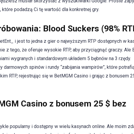
 będziesz musiał skorzystać z wyszukiwarki Google. Proste zapy
 które podadzą Ci tę wartość dla konkretnej gry.
róbowania: Blood Suckers (98% RT
etEnt_ i jest to jedna z gier o najwyższym RTP dostępnych w k
ie z tego, że oferuje wysokie RTP, aby przyciągnąć graczy. Ale 
liniami wygranych i standardowym układem 5 bębnów na 3 rzędy.
y darmowych spinów i rundy “zabijania wampirów”, które potrafi
kim RTP, rejestrując się w BetMGM Casino i grając z bonusem 2
tMGM Casino z bonusem 25 $ bez
ykle popularny i dostępny w wielu kasynach online. Ale moim zd