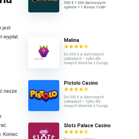
500 € + 200 darmowych
spinów + 1 Bonus Crab!
 jest
l wypłat.
Malina
Do 500 € w darmowych
zakładach – tylko dla
nowych klientów z Europy
Pistolo Casino
ać nasze
Do 500 € w darmowych
zakładach – tylko dla
nowych klientów z Europy
e
ać.
Slots Palace Casino
. Koniec