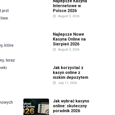
Najlepsze Kasyna
Internetowe w
Polsce 2026
 jest
August 3, 2026
liwe.
Najlepsze Nowe
Kasyna Online na
Sierpień 2026
y, które
August 3, 2026
y, teraz
Jak korzystać z
ówki
kasyn online z
niskim depozytem
July 11, 2026
Jak wybrać kasyno
rmowych
online: skuteczny
poradnik 2026