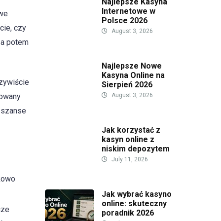
Najlepsze Kasyna
Internetowe w
owe
Polsce 2026
cie, czy
August 3, 2026
, a potem
Najlepsze Nowe
Kasyna Online na
czywiście
Sierpień 2026
August 3, 2026
ikowany
e szanse
Jak korzystać z
kasyn online z
niskim depozytem
July 11, 2026
tkowo
Jak wybrać kasyno
online: skuteczny
cze
poradnik 2026