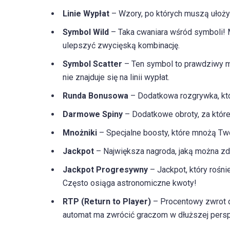
Linie Wypłat
– Wzory, po których muszą ułoży
Symbol Wild
– Taka cwaniara wśród symboli! 
ulepszyć zwycięską kombinację.
Symbol Scatter
– Ten symbol to prawdziwy ma
nie znajduje się na linii wypłat.
Runda Bonusowa
– Dodatkowa rozgrywka, któ
Darmowe Spiny
– Dodatkowe obroty, za które
Mnożniki
– Specjalne boosty, które mnożą Twoj
Jackpot
– Największa nagroda, jaką można zd
Jackpot Progresywny
– Jackpot, który rośni
Często osiąga astronomiczne kwoty!
RTP (Return to Player)
– Procentowy zwrot dl
automat ma zwrócić graczom w dłuższej pers