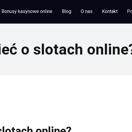
Bonusy kasynowe online
Blog
O nas
Kontakt
Po
eć o slotach online
slotach online?