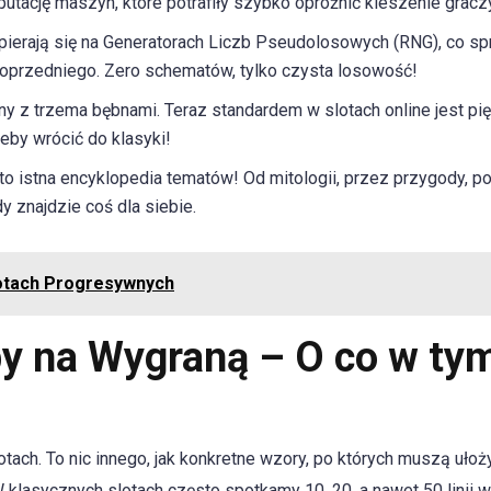
putację maszyn, które potrafiły szybko opróżnić kieszenie graczy
opierają się na Generatorach Liczb Pseudolosowych (RNG), co sp
 poprzedniego. Zero schematów, tylko czysta losowość!
y z trzema bębnami. Teraz standardem w slotach online jest pi
żeby wrócić do klasyki!
to istna encyklopedia tematów! Od mitologii, przez przygody, po
y znajdzie coś dla siebie.
otach Progresywnych
by na Wygraną – O co w ty
tach. To nic innego, jak konkretne wzory, po których muszą ułoż
klasycznych slotach często spotkamy 10, 20, a nawet 50 linii w