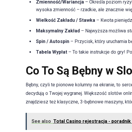
Zmienność/Wariancja
– Określa poziom ryzy
wysoka zmienność – rzadkie, ale znacznie wi
Wielkość Zakładu / Stawka
– Kwota pieniędz
Maksymalny Zakład
– Najwyższa możliwa sta
Spin / Autospin
– Przycisk, który uruchamia 
Tabela Wypłat
– To takie instrukcje do gry! 
Co To Są Bębny w Slo
Bębny, czyli te pionowe kolumny na ekranie, to ser
decydują o Twojej wygranej. Większość slotów online
znajdziesz też klasyczne, 3-bębnowe maszyny, któ
See also
Total Casino rejestracja - poradnik