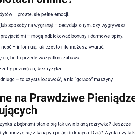
ytów – proste, ale pełne emocji.
 (lub sposoby na wygraną) – decydują o tym, czy wygrywasz.
i przyjaciółmi – mogą odblokować bonusy i darmowe spiny.
ność – informują, jak często i ile możesz wygrać.
się go, bo to przede wszystkim zabawa.
ja, by poznać grę bez ryzyka.
edniego – to czysta losowość, a nie “gorące” maszyny.
ine na Prawdziwe Pieniądze
ujących
szynka z bębnami stanie się tak uwielbianą rozrywką? Jeszcze
 było ruszyć się z kanapy i pójść do kasyna. Dziś? Wystarczy kil