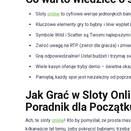
Sloty
online
to cyfrowe wersje jednorękich band
Kluczowe elementy gry to bębny i linie wypłat
Symbole Wild i Scatter są Twoimi najlepszym
Zwróć uwagę na RTP (zwrot dla gracza) i zmien
Graj odpowiedzialnie! Ustal budżet i trzymaj 
Wiele kasyn oferuje tryby demo – świetna okaz
Pamiętaj, każdy spin jest niezależny od poprz
Jak Grać w Sloty Onl
Poradnik dla Początk
Ach, te sloty
online
! Kto by pomyślał, że prosta ma
kilkanaście lat temu, żeby pokręcić bębnami, trzeba