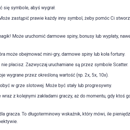
ć się symbole, abyś wygrał.
Może zastąpić prawie każdy inny symbol, żeby pomóc Ci stworz
gik! Może uruchomić darmowe spiny, bonusy lub wypłaty, nawet
ra może obejmować mini-gry, darmowe spiny lub koła fortuny.
 nie płacisz. Zazwyczaj uruchamiane są przez symbole Scatter.
e wygrane przez określoną wartość (np. 2x, 5x, 10x).
obyć w grze slotowej. Może być stały lub progresywny.
e wraz z kolejnymi zakładami graczy, aż do momentu, gdy ktoś g
a gracza. To długoterminowy wskaźnik, który mówi, ile pienięd
pektywie.