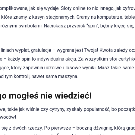
mplikowane, jak się wydaje. Sloty online to nic innego, jak cyfr
 które znamy z kasyn stacjonarnych. Gramy na komputerze, table
 różnymi symbolami. Naciskasz przycisk “spin”, bębny kręcą się
liniach wypłat, gratulacje – wygrana jest Twoja! Kwota zależy o
sze – każdy spin to indywidualna akcja. Za wszystkim stoi certyf
ujące, który zapewnia uczciwe i losowe wyniki. Masz takie sam
ad tym kontroli, nawet sama maszyna.
go mogłeś nie wiedzieć!
 takie jak wiśnie czy cytryny, zyskały popularność, bo począ
owoców!
 się z dwóch rzeczy. Po pierwsze – boczną dźwignię, którą gra