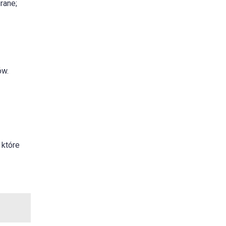
rane;
ów.
 które