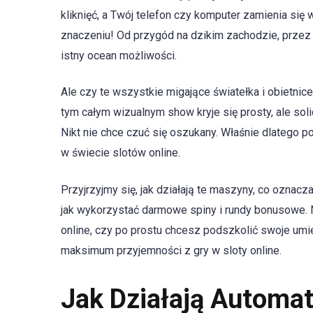
kliknięć, a Twój telefon czy komputer zamienia si
znaczeniu! Od przygód na dzikim zachodzie, przez
istny ocean możliwości.
Ale czy te wszystkie migające światełka i obietnic
tym całym wizualnym show kryje się prosty, ale so
Nikt nie chce czuć się oszukany. Właśnie dlatego p
w świecie slotów online.
Przyjrzyjmy się, jak działają te maszyny, co oznacz
jak wykorzystać darmowe spiny i rundy bonusowe. 
online, czy po prostu chcesz podszkolić swoje umie
maksimum przyjemności z gry w sloty online.
Jak Działają Automat