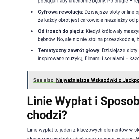
pociągali, aby uruchomić bębny. Po drugie – re
Cyfrowa rewolucja:
Dzisiejsze sloty online 
że każdy obrót jest całkowicie niezależny od
Od trzech do pięciu:
Kiedyś królowały maszyn
bębnów. No, ale nic nie stoi na przeszkodzie, 
Tematyczny zawrót głowy:
Dzisiejsze sloty 
inspirowane muzyką, filmami i serialami – każd
See also
Najważniejsze Wskazówki o Jackp
Linie Wypłat i Sposo
chodzi?
Linie wypłat to jeden z kluczowych elementów w slo
identyczne symbole, abyś mógł zgarnąć wygraną. W 