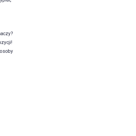
znaczy?
zycji!
posoby