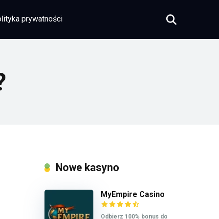
lityka prywatności
?
Nowe kasyno
MyEmpire Casino
Odbierz 100% bonus do