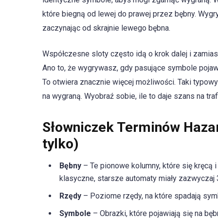
które biegną od lewej do prawej przez bębny. Wygry
zaczynając od skrajnie lewego bębna.
Współczesne sloty często idą o krok dalej i zamiast
Ano to, że wygrywasz, gdy pasujące symbole pojawią
To otwiera znacznie więcej możliwości. Taki typ
na wygraną. Wyobraź sobie, ile to daje szans na tra
Słowniczek Terminów Hazard
tylko)
Bębny
– Te pionowe kolumny, które się kręcą 
klasyczne, starsze automaty miały zazwyczaj 
Rzędy
– Poziome rzędy, na które spadają sym
Symbole
– Obrazki, które pojawiają się na bęb