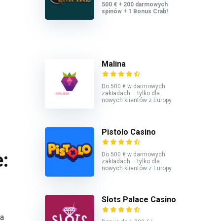
500 € + 200 darmowych
spinów + 1 Bonus Crab!
Malina
Do 500 € w darmowych
zakładach – tylko dla
nowych klientów z Europy
Pistolo Casino
:
Do 500 € w darmowych
zakładach – tylko dla
nowych klientów z Europy
Slots Palace Casino
ka