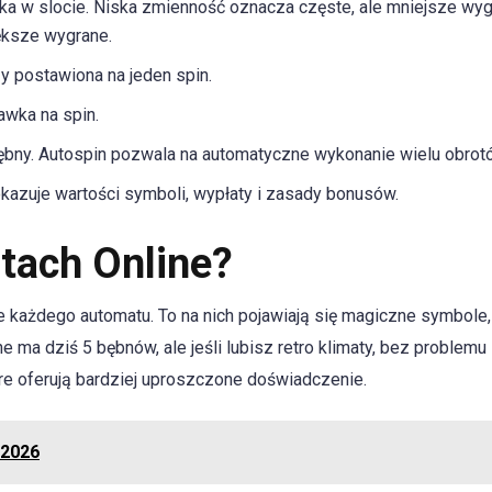
ka w slocie. Niska zmienność oznacza częste, ale mniejsze wyg
ększe wygrane.
y postawiona na jeden spin.
wka na spin.
bębny. Autospin pozwala na automatyczne wykonanie wielu obrot
Pokazuje wartości symboli, wypłaty i zasady bonusów.
tach Online?
ce każdego automatu. To na nich pojawiają się magiczne symbole,
 ma dziś 5 bębnów, ale jeśli lubisz retro klimaty, bez problemu
re oferują bardziej uproszczone doświadczenie.
 2026