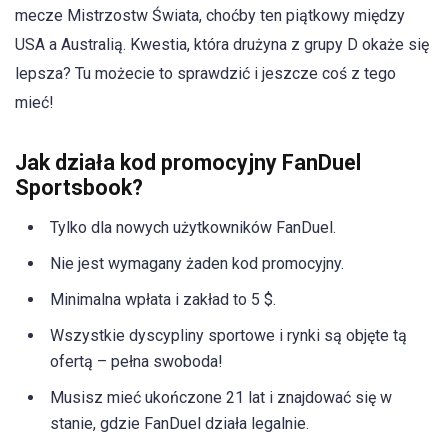
mecze Mistrzostw Świata, choćby ten piątkowy między
USA a Australią. Kwestia, która drużyna z grupy D okaże się
lepsza? Tu możecie to sprawdzić i jeszcze coś z tego
mieć!
Jak działa kod promocyjny FanDuel
Sportsbook?
Tylko dla nowych użytkowników FanDuel.
Nie jest wymagany żaden kod promocyjny.
Minimalna wpłata i zakład to 5 $.
Wszystkie dyscypliny sportowe i rynki są objęte tą
ofertą – pełna swoboda!
Musisz mieć ukończone 21 lat i znajdować się w
stanie, gdzie FanDuel działa legalnie.