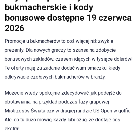
bukmacherskie i kody
bonusowe dostępne 19 czerwca
2026
Promocje u bukmacherów to coś więcej niż zwykłe
prezenty. Dla nowych graczy to szansa na zdobycie
bonusowych zakładów, czasem idących w tysiące dolarów!
Te oferty mają za zadanie dodać wam smaczku, kiedy
odkrywacie czołowych bukmacherów w branży.
Możecie wtedy spokojnie zdecydować, jak podejść do
obstawiania, na przykład podczas fazy grupowej
Mistrzostw Świata czy w drugiej rundzie US Open w golfie.
Ale, co tu dużo mówić, każdy lubi czuć, że dostaje coś
ekstra!