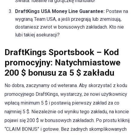
Świata. Idealne na gorączkę mundialu!
DraftKings USA Money Line Guarantee:
Postaw na
wygraną Team USA, a jeśli przegrają lub zremisują,
dostaniesz zwrot w bonusowych zakładach. Kto nie
lubi takiej asekuracji?
DraftKings Sportsbook – Kod
promocyjny: Natychmiastowe
200 $ bonusu za 5 $ zakładu
No dobra, zaczynamy od weterana. Aby skorzystać z kodu
promocyjnego DraftKings, wystarczy, że nowi użytkownicy
wpłacą minimum 5 $ i postawią pierwszy zakład za co
najmniej 5 $. Niezależnie od wyniku tego zakładu, na koncie
pojawi się 200 $ w bonusowych zakładach. Po prostu kliknij
“CLAIM BONUS” i gotowe. Bez żadnych skomplikowanych