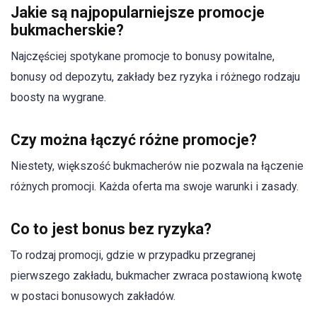
Jakie są najpopularniejsze promocje
bukmacherskie?
Najczęściej spotykane promocje to bonusy powitalne,
bonusy od depozytu, zakłady bez ryzyka i różnego rodzaju
boosty na wygrane.
Czy można łączyć różne promocje?
Niestety, większość bukmacherów nie pozwala na łączenie
różnych promocji. Każda oferta ma swoje warunki i zasady.
Co to jest bonus bez ryzyka?
To rodzaj promocji, gdzie w przypadku przegranej
pierwszego zakładu, bukmacher zwraca postawioną kwotę
w postaci bonusowych zakładów.