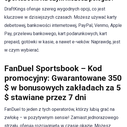
DraftKings oferuje szereg wygodnych opcji, co jest
kluczowe w dzisiejszych czasach. Możesz używać karty
debetowej, bankowości internetowej, PayPal, Venmo, Apple
Pay, przelewu bankowego, kart podarunkowych, kart
prepaid, gotówki w kasie, a nawet e-чeków. Naprawdę, jest
w czym wybierać.
FanDuel Sportsbook – Kod
promocyjny: Gwarantowane 350
$ w bonusowych zakładach za 5
$ stawiane przez 7 dni
FanDuel to jeden z tych operatorów, którzy lubią grać na
zwłokę – w pozytywnym sensie! Zamiast jednorazowego
strzału, oferują rozciągniętą w czasie okazję. Możesz