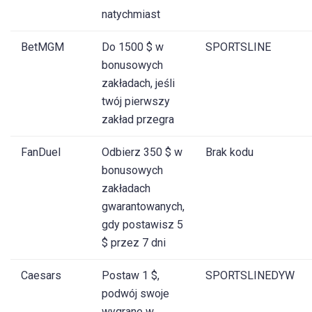
natychmiast
BetMGM
Do 1500 $ w
SPORTSLINE
bonusowych
zakładach, jeśli
twój pierwszy
zakład przegra
FanDuel
Odbierz 350 $ w
Brak kodu
bonusowych
zakładach
gwarantowanych,
gdy postawisz 5
$ przez 7 dni
Caesars
Postaw 1 $,
SPORTSLINEDYW
podwój swoje
wygrane w