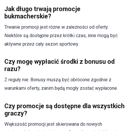
Jak długo trwają promocje
bukmacherskie?
Trwanie promocji jest różne w zależności od oferty.
Niektóre są dostępne przez krótki czas, inne mogą być
aktywne przez cały sezon sportowy.
Czy mogę wypłacić środki z bonusu od
razu?
Z reguły nie. Bonusy muszą być obrócone zgodnie z
warunkami oferty, zanim będą mogły zostać wypłacone.
Czy promocje są dostępne dla wszystkich
graczy?
Większość promocji jest skierowana do nowych