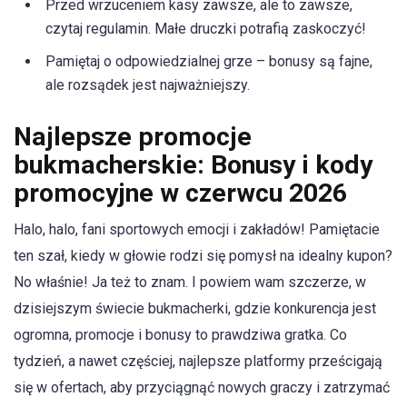
Przed wrzuceniem kasy zawsze, ale to zawsze,
czytaj regulamin. Małe druczki potrafią zaskoczyć!
Pamiętaj o odpowiedzialnej grze – bonusy są fajne,
ale rozsądek jest najważniejszy.
Najlepsze promocje
bukmacherskie: Bonusy i kody
promocyjne w czerwcu 2026
Halo, halo, fani sportowych emocji i zakładów! Pamiętacie
ten szał, kiedy w głowie rodzi się pomysł na idealny kupon?
No właśnie! Ja też to znam. I powiem wam szczerze, w
dzisiejszym świecie bukmacherki, gdzie konkurencja jest
ogromna, promocje i bonusy to prawdziwa gratka. Co
tydzień, a nawet częściej, najlepsze platformy prześcigają
się w ofertach, aby przyciągnąć nowych graczy i zatrzymać