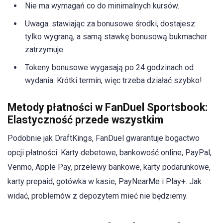
Nie ma wymagań co do minimalnych kursów.
Uwaga: stawiając za bonusowe środki, dostajesz
tylko wygraną, a samą stawkę bonusową bukmacher
zatrzymuje.
Tokeny bonusowe wygasają po 24 godzinach od
wydania. Krótki termin, więc trzeba działać szybko!
Metody płatności w FanDuel Sportsbook:
Elastyczność przede wszystkim
Podobnie jak DraftKings, FanDuel gwarantuje bogactwo
opcji płatności. Karty debetowe, bankowość online, PayPal,
Venmo, Apple Pay, przelewy bankowe, karty podarunkowe,
karty prepaid, gotówka w kasie, PayNearMe i Play+. Jak
widać, problemów z depozytem mieć nie będziemy.