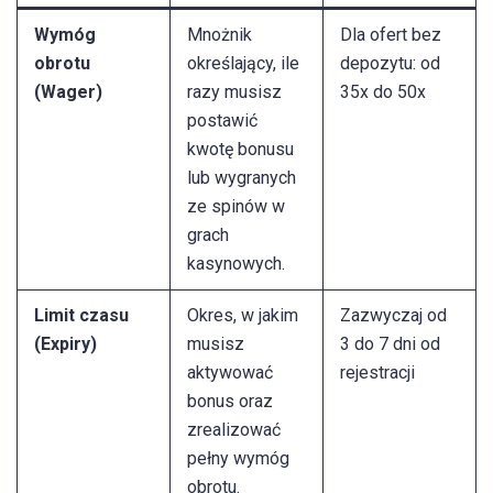
Wymóg
Mnożnik
Dla ofert bez
obrotu
określający, ile
depozytu: od
(Wager)
razy musisz
35x do 50x
postawić
kwotę bonusu
lub wygranych
ze spinów w
grach
kasynowych.
Limit czasu
Okres, w jakim
Zazwyczaj od
(Expiry)
musisz
3 do 7 dni od
aktywować
rejestracji
bonus oraz
zrealizować
pełny wymóg
obrotu.