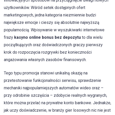
innowacyjnych sposobów na przyciągnięcie uwagi nowych
użytkowników. Wśród setek dostępnych ofert
marketingowych, jedna kategoria niezmiennie budzi
największe emocje i cieszy się absolutnie najwyższą
popularnością. Wpisywanie w wyszukiwarki internetowe
frazy
kasyno online bonus bez depozytu
to dla wielu
początkujących oraz doświadczonych graczy pierwszy
krok do rozpoczęcia rozgrywki bez konieczności
angażowania własnych zasobów finansowych.
Tego typu promocja stanowi unikalną okazję na
przetestowanie funkcjonalności serwisu, sprawdzenie
mechaniki najpopularniejszych automatów wideo oraz –
przy odrobinie szczęścia – zdobycie realnych wygranych,
które można przelać na prywatne konto bankowe. Jednakże,
jak uczy doświadczenie, w branży gier losowych nic nie jest