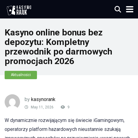
Kasyno online bonus bez
depozytu: Kompletny
przewodnik po darmowych
promocjach 2026
Aktualności
by
kasynorank
May 11, 2026
9
W dynamicznie rozwijającym się świecie iGamingowym,
operatorzy platform hazardowych nieustannie szukają