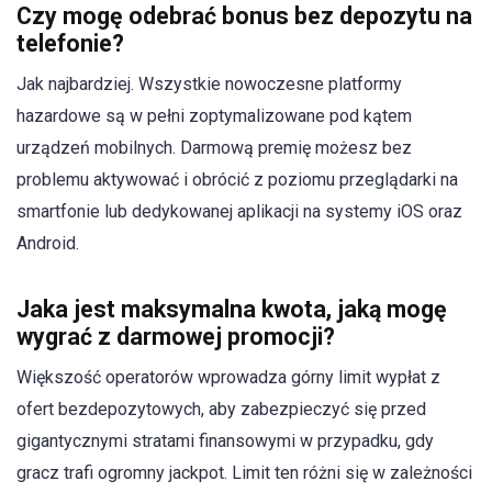
Czy mogę odebrać bonus bez depozytu na
telefonie?
Jak najbardziej. Wszystkie nowoczesne platformy
hazardowe są w pełni zoptymalizowane pod kątem
urządzeń mobilnych. Darmową premię możesz bez
problemu aktywować i obrócić z poziomu przeglądarki na
smartfonie lub dedykowanej aplikacji na systemy iOS oraz
Android.
Jaka jest maksymalna kwota, jaką mogę
wygrać z darmowej promocji?
Większość operatorów wprowadza górny limit wypłat z
ofert bezdepozytowych, aby zabezpieczyć się przed
gigantycznymi stratami finansowymi w przypadku, gdy
gracz trafi ogromny jackpot. Limit ten różni się w zależności