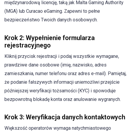
międzynarodową licencję, taką jak Malta Gaming Authority
(MGA) lub Curacao eGaming. Zapewni to pełne
bezpieczeństwo Twoich danych osobowych.
Krok 2: Wypełnienie formularza
rejestracyjnego
Kliknij przycisk rejestracji i podaj wszystkie wymagane,
prawdziwe dane osobowe (imię, nazwisko, adres
zamieszkania, numer telefonu oraz adres e-mail). Pamiętaj,
że podanie fałszywych informacji uniemożliwi przejście
późniejszej weryfikacji tożsamości (KYC) i spowoduje
bezpowrotną blokadę konta oraz anulowanie wygranych.
Krok 3: Weryfikacja danych kontaktowych
Większość operatorów wymaga natychmiastowego