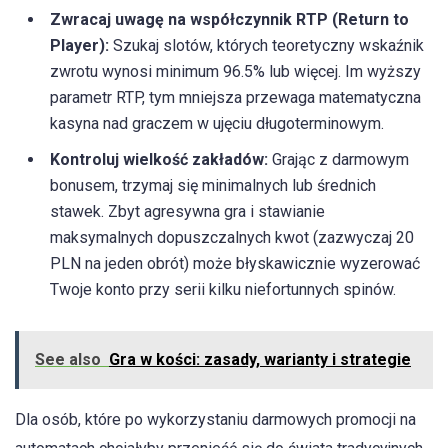
Zwracaj uwagę na współczynnik RTP (Return to
Player):
Szukaj slotów, których teoretyczny wskaźnik
zwrotu wynosi minimum 96.5% lub więcej. Im wyższy
parametr RTP, tym mniejsza przewaga matematyczna
kasyna nad graczem w ujęciu długoterminowym.
Kontroluj wielkość zakładów:
Grając z darmowym
bonusem, trzymaj się minimalnych lub średnich
stawek. Zbyt agresywna gra i stawianie
maksymalnych dopuszczalnych kwot (zazwyczaj 20
PLN na jeden obrót) może błyskawicznie wyzerować
Twoje konto przy serii kilku niefortunnych spinów.
See also
Gra w kości: zasady, warianty i strategie
Dla osób, które po wykorzystaniu darmowych promocji na