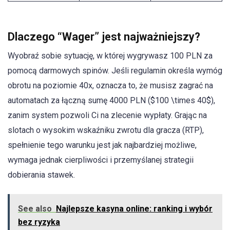
Dlaczego “Wager” jest najważniejszy?
Wyobraź sobie sytuację, w której wygrywasz 100 PLN za
pomocą darmowych spinów. Jeśli regulamin określa wymóg
obrotu na poziomie 40x, oznacza to, że musisz zagrać na
automatach za łączną sumę 4000 PLN ($100 \times 40$),
zanim system pozwoli Ci na zlecenie wypłaty. Grając na
slotach o wysokim wskaźniku zwrotu dla gracza (RTP),
spełnienie tego warunku jest jak najbardziej możliwe,
wymaga jednak cierpliwości i przemyślanej strategii
dobierania stawek.
See also
Najlepsze kasyna online: ranking i wybór
bez ryzyka