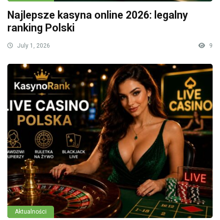
Najlepsze kasyna online 2026: legalny
ranking Polski
July 1, 2026
9
Aktualności