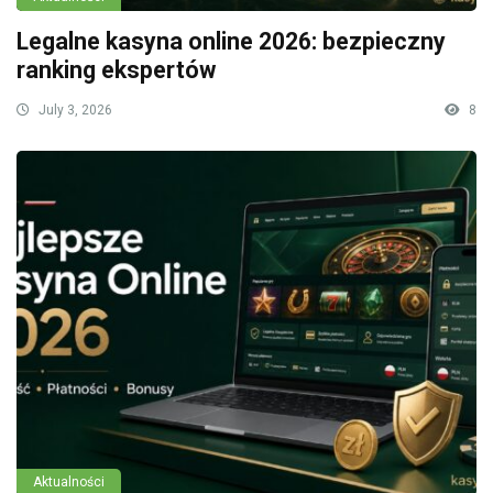
Legalne kasyna online 2026: bezpieczny
ranking ekspertów
July 3, 2026
8
Aktualności