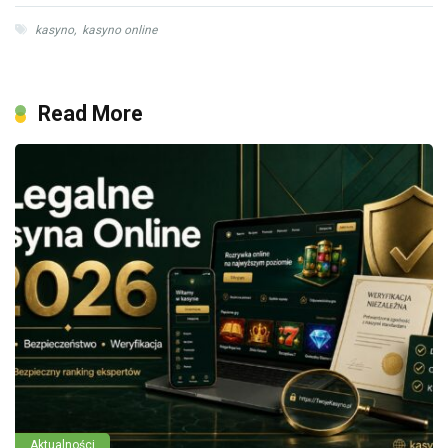
kasyno
,
kasyno online
Read More
Aktualności