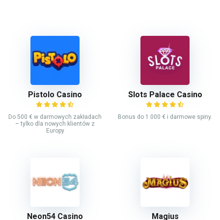
Pistolo Casino
Slots Palace Casino
Do 500 € w darmowych zakładach
Bonus do 1 000 € i darmowe spiny.
– tylko dla nowych klientów z
Europy
Neon54 Casino
Magius