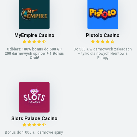
MyEmpire Casino
Pistolo Casino
Odbierz 100% bonus do 500 € +
Do 500 € w darmowych zakładach
200 darmowych spinów + 1 Bonus
– tylko dla nowych klientów z
Crab!
Europy
Slots Palace Casino
Bonus do 1 000 € i darmowe spiny.