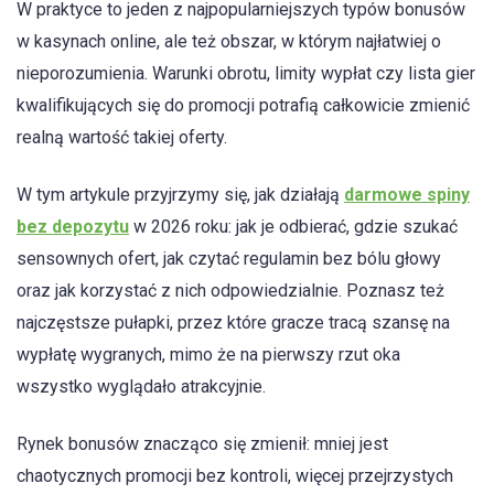
W praktyce to jeden z najpopularniejszych typów bonusów
w kasynach online, ale też obszar, w którym najłatwiej o
nieporozumienia. Warunki obrotu, limity wypłat czy lista gier
kwalifikujących się do promocji potrafią całkowicie zmienić
realną wartość takiej oferty.
W tym artykule przyjrzymy się, jak działają
darmowe spiny
bez depozytu
w 2026 roku: jak je odbierać, gdzie szukać
sensownych ofert, jak czytać regulamin bez bólu głowy
oraz jak korzystać z nich odpowiedzialnie. Poznasz też
najczęstsze pułapki, przez które gracze tracą szansę na
wypłatę wygranych, mimo że na pierwszy rzut oka
wszystko wyglądało atrakcyjnie.
Rynek bonusów znacząco się zmienił: mniej jest
chaotycznych promocji bez kontroli, więcej przejrzystych