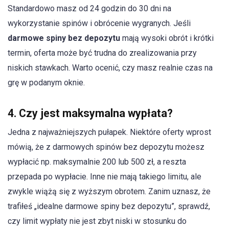
Standardowo masz od 24 godzin do 30 dni na
wykorzystanie spinów i obrócenie wygranych. Jeśli
darmowe spiny bez depozytu
mają wysoki obrót i krótki
termin, oferta może być trudna do zrealizowania przy
niskich stawkach. Warto ocenić, czy masz realnie czas na
grę w podanym oknie.
4. Czy jest maksymalna wypłata?
Jedna z najważniejszych pułapek. Niektóre oferty wprost
mówią, że z darmowych spinów bez depozytu możesz
wypłacić np. maksymalnie 200 lub 500 zł, a reszta
przepada po wypłacie. Inne nie mają takiego limitu, ale
zwykle wiążą się z wyższym obrotem. Zanim uznasz, że
trafiłeś „idealne darmowe spiny bez depozytu”, sprawdź,
czy limit wypłaty nie jest zbyt niski w stosunku do