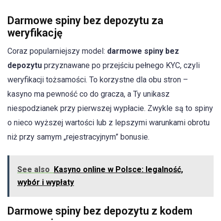
Darmowe spiny bez depozytu za
weryfikację
Coraz popularniejszy model:
darmowe spiny bez
depozytu
przyznawane po przejściu pełnego KYC, czyli
weryfikacji tożsamości. To korzystne dla obu stron –
kasyno ma pewność co do gracza, a Ty unikasz
niespodzianek przy pierwszej wypłacie. Zwykle są to spiny
o nieco wyższej wartości lub z lepszymi warunkami obrotu
niż przy samym „rejestracyjnym” bonusie.
See also
Kasyno online w Polsce: legalność,
wybór i wypłaty
Darmowe spiny bez depozytu z kodem