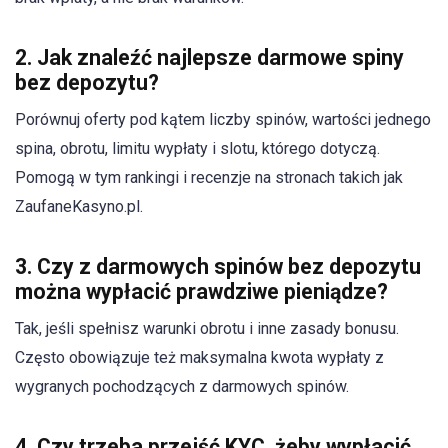
2. Jak znaleźć najlepsze darmowe spiny
bez depozytu?
Porównuj oferty pod kątem liczby spinów, wartości jednego
spina, obrotu, limitu wypłaty i slotu, którego dotyczą.
Pomogą w tym rankingi i recenzje na stronach takich jak
ZaufaneKasyno.pl.
3. Czy z darmowych spinów bez depozytu
można wypłacić prawdziwe pieniądze?
Tak, jeśli spełnisz warunki obrotu i inne zasady bonusu.
Często obowiązuje też maksymalna kwota wypłaty z
wygranych pochodzących z darmowych spinów.
4. Czy trzeba przejść KYC, żeby wypłacić