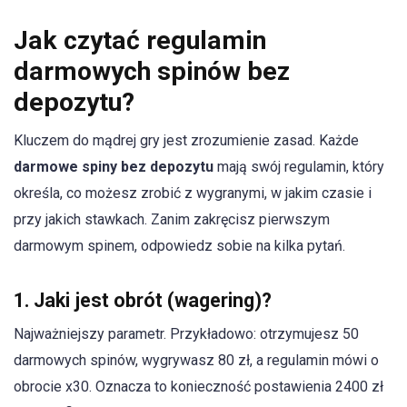
Jak czytać regulamin
darmowych spinów bez
depozytu?
Kluczem do mądrej gry jest zrozumienie zasad. Każde
darmowe spiny bez depozytu
mają swój regulamin, który
określa, co możesz zrobić z wygranymi, w jakim czasie i
przy jakich stawkach. Zanim zakręcisz pierwszym
darmowym spinem, odpowiedz sobie na kilka pytań.
1. Jaki jest obrót (wagering)?
Najważniejszy parametr. Przykładowo: otrzymujesz 50
darmowych spinów, wygrywasz 80 zł, a regulamin mówi o
obrocie x30. Oznacza to konieczność postawienia 2400 zł