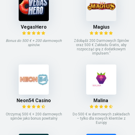
VegasHero
Magius
Bonus do 500 € + 200 darmowych
Zdobądź 200 Darmowych Spinów
spinów.
oraz 500 € Zakładu Gratis, aby
rozpocząć grę z dodatkowym
impulsem."
Neon54 Casino
Malina
Otrzymaj 500 € + 200 darmowych
Do 500 € w darmowych zakładach
spinów jako bonus powitalny
– tylko dla nowych klientów z
Europy