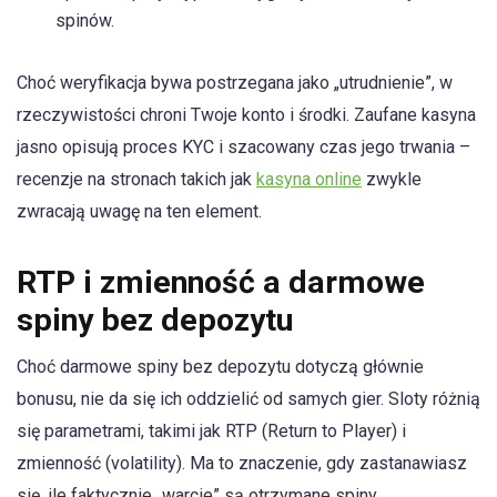
spinów.
Choć weryfikacja bywa postrzegana jako „utrudnienie”, w
rzeczywistości chroni Twoje konto i środki. Zaufane kasyna
jasno opisują proces KYC i szacowany czas jego trwania –
recenzje na stronach takich jak
kasyna online
zwykle
zwracają uwagę na ten element.
RTP i zmienność a darmowe
spiny bez depozytu
Choć darmowe spiny bez depozytu dotyczą głównie
bonusu, nie da się ich oddzielić od samych gier. Sloty różnią
się parametrami, takimi jak RTP (Return to Player) i
zmienność (volatility). Ma to znaczenie, gdy zastanawiasz
się, ile faktycznie „warcie” są otrzymane spiny.