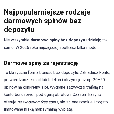
Najpopularniejsze rodzaje
darmowych spinów bez
depozytu
Nie wszystkie
darmowe spiny bez depozytu
działają tak
samo. W 2026 roku najczęściej spotkasz kilka modeli:
Darmowe spiny za rejestrację
To klasyczna forma bonusu bez depozytu. Zakładasz konto,
potwierdzasz e-mail lub telefon i otrzymujesz np. 20–50
spinów na konkretny slot. Wygrane zazwyczaj trafiają na
konto bonusowe i podlegają obrotowi. Czasem kasyno
oferuje
no wagering free spins
, ale są one rzadkie i często
limitowane niską maksymalną wypłatą.