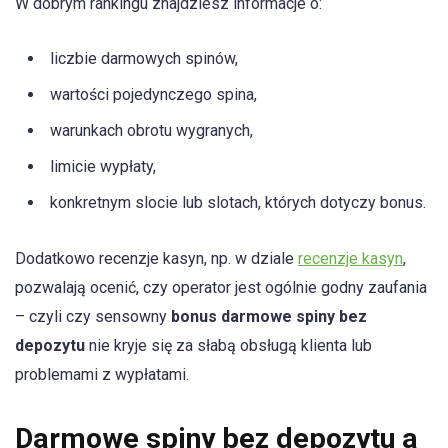
W dobrym rankingu znajdziesz informacje o:
liczbie darmowych spinów,
wartości pojedynczego spina,
warunkach obrotu wygranych,
limicie wypłaty,
konkretnym slocie lub slotach, których dotyczy bonus.
Dodatkowo recenzje kasyn, np. w dziale
recenzje kasyn
,
pozwalają ocenić, czy operator jest ogólnie godny zaufania
– czyli czy sensowny
bonus darmowe spiny bez
depozytu
nie kryje się za słabą obsługą klienta lub
problemami z wypłatami.
Darmowe spiny bez depozytu a