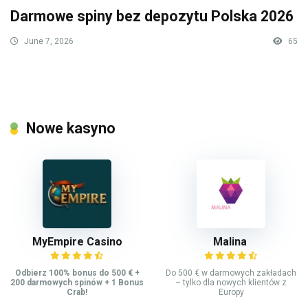
Darmowe spiny bez depozytu Polska 2026
June 7, 2026
65
Nowe kasyno
MyEmpire Casino
Malina
Odbierz 100% bonus do 500 € +
Do 500 € w darmowych zakładach
200 darmowych spinów + 1 Bonus
– tylko dla nowych klientów z
Crab!
Europy