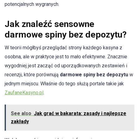
potencjalnych wygranych.
Jak znaleźć sensowne
darmowe spiny bez depozytu?
W teorii mógłbyś przeglądać strony każdego kasyna z
osobna, ale w praktyce jest to mało efektywne. Znacznie
wygodniej jest zacząć od uporządkowanych zestawień i
recenzji, które porównują
darmowe spiny bez depozytu
w
jednym miejscu. Właśnie do tego służą portale takie jak
ZaufaneKasyno.pl
.
See also
Jak grać w bakarata: zasady i najlepsze
zakłady