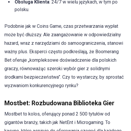
Obsługa Klienta
: 24/7 w wielu językach, w tym po
polsku.
Podobnie jak w Coins Game, czas przetwarzania wypłat
może być dłuższy. Ale zaangażowanie w odpowiedzialny
hazard, wraz z narzędziami do samoograniczenia, stanowi
ważny plus. Eksperci często podkreślają, że Boomerang
Bet oferuje „kompleksowe doświadczenie dla polskich
graczy, równoważąc szeroki wybór gier z solidnymi
środkami bezpieczeństwa”. Czy to wystarczy, by sprostać
wyzwaniom konkurencyjnego rynku?
Mostbet: Rozbudowana Biblioteka Gier
Mostbet to kolos, oferujący ponad 2 500 tytułów od
gigantów branży, takich jak NetEnt i Microgaming. To
kasyno, które aspiruje do oferowania czegoś dla każdego.