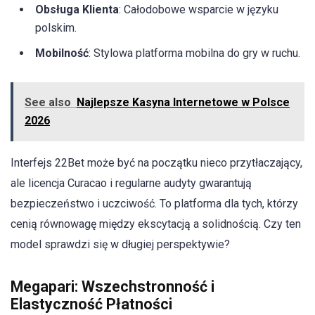
Obsługa Klienta
: Całodobowe wsparcie w języku
polskim.
Mobilność
: Stylowa platforma mobilna do gry w ruchu.
See also
Najlepsze Kasyna Internetowe w Polsce
2026
Interfejs 22Bet może być na początku nieco przytłaczający,
ale licencja Curacao i regularne audyty gwarantują
bezpieczeństwo i uczciwość. To platforma dla tych, którzy
cenią równowagę między ekscytacją a solidnością. Czy ten
model sprawdzi się w długiej perspektywie?
Megapari: Wszechstronność i
Elastyczność Płatności