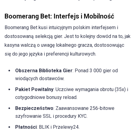
Boomerang Bet: Interfejs i Mobilność
Boomerang Bet kusi intuicyjnym polskim interfejsem i
dostosowaną selekcją gier. Jest to kolejny dowód na to, jak
kasyna walczą o uwagę lokalnego gracza, dostosowując
się do jego języka i preferencji kulturowych.
Obszerna Biblioteka Gier
: Ponad 3 000 gier od
wiodących dostawców.
Pakiet Powitalny
: Uczciwe wymagania obrotu (35x) i
cotygodniowe bonusy reload.
Bezpieczeństwo
: Zaawansowane 256-bitowe
szyfrowanie SSL i procedury KYC.
Płatności
: BLIK i Przelewy24.