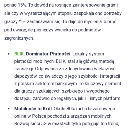
ponad 15%. To dowód na rosnące zainteresowanie grami,
ale czy w wystarczającym stopniu zaspokaja ono potrzeby
graczy?” – zastanawiam się. To daje do myślenia, biorąc
pod uwagę, ile pieniędzy wycieka do podmiotów
zagranicznych.
BLIK
: Dominator Płatności
: Lokalny system
płatności mobilnych, BLIK, stał się główną metodą
transakcji. Odpowiada za zdecydowaną większość
depozytów, co świadczy o jego szybkości i integracji
z polskim sektorem bankowym. To kluczowy element
dla graczy szukających szybkiego i wygodnego
dostępu, zarówno do legalnych, jak i… innych platform.
Mobilność to Król
: Około 80% ruchu hazardowego
online w Polsce pochodzi z urządzeń mobilnych.
Rozwój sieci 5G w miastach tylko potęguje ten trend,