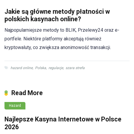
Jakie są główne metody płatności w
polskich kasynach online?
Najpopularniejsze metody to BLIK, Przelewy24 oraz e-
portfele. Niektóre platformy akceptują również
kryptowaluty, co zwiększa anonimowość transakcji.
hazard online
,
Polska
,
regulacje
,
szara strefa
Read More
Hazard
Najlepsze Kasyna Internetowe w Polsce
2026