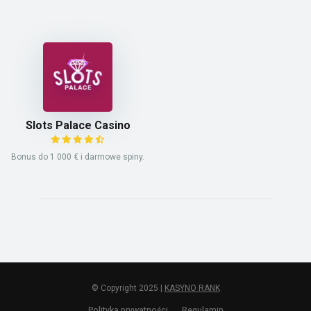
Slots Palace Casino
Bonus do 1 000 € i darmowe spiny.
© Copyright 2025 |
KASYNO RANK
Polityka prywatności
Regulamin