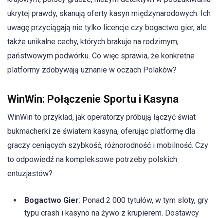
ukrytej prawdy, skanują oferty kasyn międzynarodowych. Ich
uwagę przyciągają nie tylko licencje czy bogactwo gier, ale
także unikalne cechy, których brakuje na rodzimym,
państwowym podwórku. Co więc sprawia, że konkretne
platformy zdobywają uznanie w oczach Polaków?
WinWin: Połączenie Sportu i Kasyna
WinWin to przykład, jak operatorzy próbują łączyć świat
bukmacherki ze światem kasyna, oferując platformę dla
graczy ceniących szybkość, różnorodność i mobilność. Czy
to odpowiedź na kompleksowe potrzeby polskich
entuzjastów?
Bogactwo Gier
: Ponad 2 000 tytułów, w tym sloty, gry
typu crash i kasyno na żywo z krupierem. Dostawcy