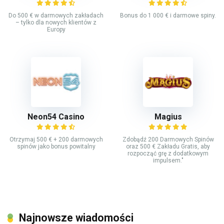
Do 500 € w darmowych zakładach
Bonus do 1 000 € i darmowe spiny.
– tylko dla nowych klientów z
Europy
Neon54 Casino
Magius
Otrzymaj 500 € + 200 darmowych
Zdobądź 200 Darmowych Spinów
spinów jako bonus powitalny
oraz 500 € Zakładu Gratis, aby
rozpocząć grę z dodatkowym
impulsem."
Najnowsze wiadomości