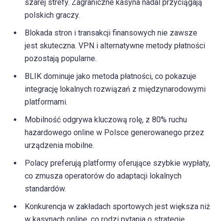
szarej strefy. Zagraniczne kasyna nadal przyciągają
polskich graczy.
Blokada stron i transakcji finansowych nie zawsze
jest skuteczna. VPN i alternatywne metody płatności
pozostają popularne.
BLIK dominuje jako metoda płatności, co pokazuje
integrację lokalnych rozwiązań z międzynarodowymi
platformami.
Mobilność odgrywa kluczową rolę, z 80% ruchu
hazardowego online w Polsce generowanego przez
urządzenia mobilne.
Polacy preferują platformy oferujące szybkie wypłaty,
co zmusza operatorów do adaptacji lokalnych
standardów.
Konkurencja w zakładach sportowych jest większa niż
w kasynach online, co rodzi pytania o strategię