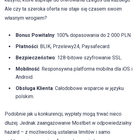
Ale czy ta szeroka oferta nie staje się czasem swoim
własnym wrogiem?
Bonus Powitalny
: 100% dopasowania do 2 000 PLN.
Płatności
: BLIK, Przelewy24, Paysafecard.
Bezpieczeństwo
: 128-bitowe szyfrowanie SSL.
Mobilność
: Responsywna platforma mobilna dla iOS i
Android.
Obsługa Klienta
: Całodobowe wsparcie w języku
polskim.
Podobnie jak u konkurencji, wypłaty mogą trwać nieco
dłużej. Jednak zaangażowanie Mostbet w odpowiedzialny
hazard – z możliwością ustalania limitów i samo