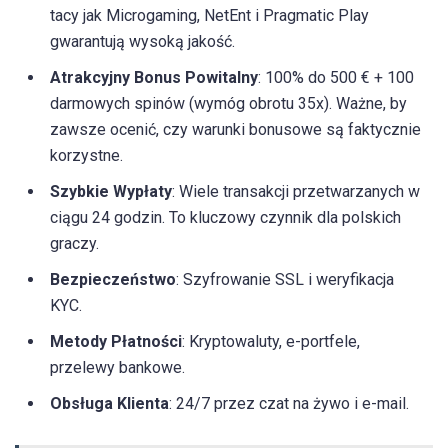
tacy jak Microgaming, NetEnt i Pragmatic Play
gwarantują wysoką jakość.
Atrakcyjny Bonus Powitalny
: 100% do 500 € + 100
darmowych spinów (wymóg obrotu 35x). Ważne, by
zawsze ocenić, czy warunki bonusowe są faktycznie
korzystne.
Szybkie Wypłaty
: Wiele transakcji przetwarzanych w
ciągu 24 godzin. To kluczowy czynnik dla polskich
graczy.
Bezpieczeństwo
: Szyfrowanie SSL i weryfikacja
KYC.
Metody Płatności
: Kryptowaluty, e-portfele,
przelewy bankowe.
Obsługa Klienta
: 24/7 przez czat na żywo i e-mail.