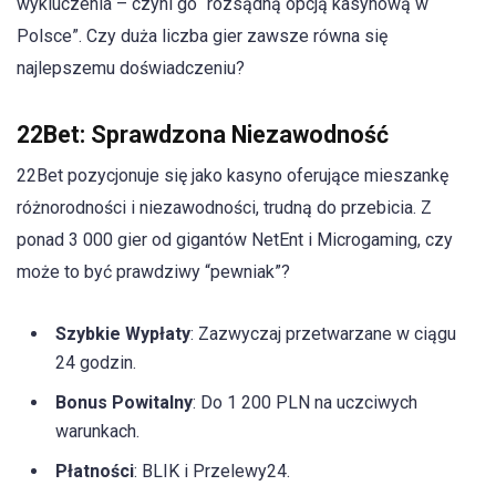
wykluczenia – czyni go “rozsądną opcją kasynową w
Polsce”. Czy duża liczba gier zawsze równa się
najlepszemu doświadczeniu?
22Bet: Sprawdzona Niezawodność
22Bet pozycjonuje się jako kasyno oferujące mieszankę
różnorodności i niezawodności, trudną do przebicia. Z
ponad 3 000 gier od gigantów NetEnt i Microgaming, czy
może to być prawdziwy “pewniak”?
Szybkie Wypłaty
: Zazwyczaj przetwarzane w ciągu
24 godzin.
Bonus Powitalny
: Do 1 200 PLN na uczciwych
warunkach.
Płatności
: BLIK i Przelewy24.