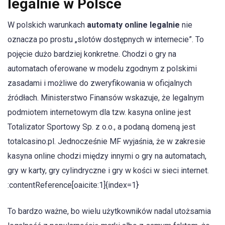
legalnie w Polsce
W polskich warunkach
automaty online legalnie
nie
oznacza po prostu „slotów dostępnych w internecie”. To
pojęcie dużo bardziej konkretne. Chodzi o gry na
automatach oferowane w modelu zgodnym z polskimi
zasadami i możliwe do zweryfikowania w oficjalnych
źródłach. Ministerstwo Finansów wskazuje, że legalnym
podmiotem internetowym dla tzw. kasyna online jest
Totalizator Sportowy Sp. z o.o., a podaną domeną jest
totalcasino.pl. Jednocześnie MF wyjaśnia, że w zakresie
kasyna online chodzi między innymi o gry na automatach,
gry w karty, gry cylindryczne i gry w kości w sieci internet.
:contentReference[oaicite:1]{index=1}
To bardzo ważne, bo wielu użytkowników nadal utożsamia