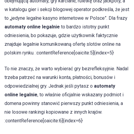
obejmującą automaty, gry karciane, ruletkę oraz jackpoty, a
w katalogu gier i sekcji blogowej operator podkreśla, że jest
to „jedyne legalne kasyno internetowe w Polsce”. Dla frazy
automaty online legalnie
to bardzo istotny punkt
odniesienia, bo pokazuje, gdzie użytkownik faktycznie
znajduje legalnie komunikowaną ofertę slotów online na
polskim rynku. :contentReference[oaicite:5]{index=5}
To nie znaczy, że warto wybierać gry bezrefleksyjnie. Nadal
trzeba patrzeć na warunki konta, płatności, bonusów i
odpowiedzialnej gry. Jednak jeśli pytasz o
automaty
online legalnie
, to właśnie oficjalnie wskazany podmiot i
domena powinny stanowić pierwszy punkt odniesienia, a
nie losowe rankingi kopiowane z innych krajów.
:contentReference[oaicite:6]{index=6}