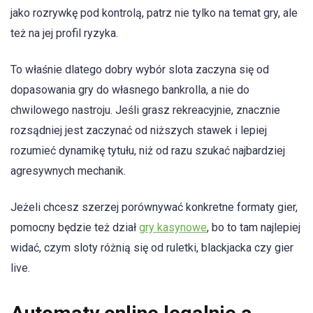
jako rozrywkę pod kontrolą, patrz nie tylko na temat gry, ale
też na jej profil ryzyka.
To właśnie dlatego dobry wybór slota zaczyna się od
dopasowania gry do własnego bankrolla, a nie do
chwilowego nastroju. Jeśli grasz rekreacyjnie, znacznie
rozsądniej jest zaczynać od niższych stawek i lepiej
rozumieć dynamikę tytułu, niż od razu szukać najbardziej
agresywnych mechanik.
Jeżeli chcesz szerzej porównywać konkretne formaty gier,
pomocny będzie też dział
gry kasynowe
, bo to tam najlepiej
widać, czym sloty różnią się od ruletki, blackjacka czy gier
live.