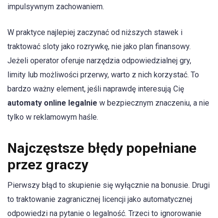
impulsywnym zachowaniem.
W praktyce najlepiej zaczynać od niższych stawek i
traktować sloty jako rozrywkę, nie jako plan finansowy.
Jeżeli operator oferuje narzędzia odpowiedzialnej gry,
limity lub możliwości przerwy, warto z nich korzystać. To
bardzo ważny element, jeśli naprawdę interesują Cię
automaty online legalnie
w bezpiecznym znaczeniu, a nie
tylko w reklamowym haśle.
Najczęstsze błędy popełniane
przez graczy
Pierwszy błąd to skupienie się wyłącznie na bonusie. Drugi
to traktowanie zagranicznej licencji jako automatycznej
odpowiedzi na pytanie o legalność. Trzeci to ignorowanie