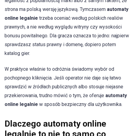
legalność z popularnością marki albo z samym faktem, że
strona ma polską wersję językową. Tymczasem
automaty
online legalnie
trzeba oceniać według polskich realiów
prawnych, a nie według wyglądu witryny czy wysokości
bonusu powitalnego. Dla gracza oznacza to jedno: najpierw
sprawdzasz status prawny i domenę, dopiero potem
katalog gier.
W praktyce właśnie to odróżnia świadomy wybór od
pochopnego kliknięcia. Jeśli operator nie daje się łatwo
sprawdzić w źródłach publicznych albo stosuje niejasne
przekierowania, trudno mówić o tym, że oferuje
automaty
online legalnie
w sposób bezpieczny dla użytkownika.
Dlaczego automaty online
legalnie to nie to samo co