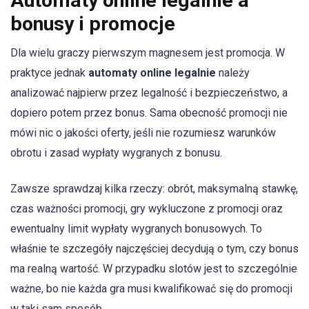
Automaty online legalnie a
bonusy i promocje
Dla wielu graczy pierwszym magnesem jest promocja. W
praktyce jednak
automaty online legalnie
należy
analizować najpierw przez legalność i bezpieczeństwo, a
dopiero potem przez bonus. Sama obecność promocji nie
mówi nic o jakości oferty, jeśli nie rozumiesz warunków
obrotu i zasad wypłaty wygranych z bonusu.
Zawsze sprawdzaj kilka rzeczy: obrót, maksymalną stawkę,
czas ważności promocji, gry wykluczone z promocji oraz
ewentualny limit wypłaty wygranych bonusowych. To
właśnie te szczegóły najczęściej decydują o tym, czy bonus
ma realną wartość. W przypadku slotów jest to szczególnie
ważne, bo nie każda gra musi kwalifikować się do promocji
w taki sam sposób.