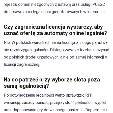
rejestru domen niezgodnych z ustawą oraz usługi PUESC
do sprawdzania legalności gier oferowanych w internecie.
Czy zagraniczna licencja wystarczy, aby
uznać ofertę za automaty online legalnie?
Nie. W polskich warunkach sama licencja z innego państwa
nie rozstrzyga legalności. Dlatego zawsze trzeba zaczynać
od polskich źródeł urzędowych, a nie od samej informacji o
licencji zagranicznej.
Na co patrzeć przy wyborze slota poza
samą legalnością?
Po potwierdzeniu legalności warto sprawdzić RTP,
wariancję, zasady bonusu, przejrzystość płatności i wypłat
oraz dopasowanie gry do własnego bankrolla. Dopiero taki