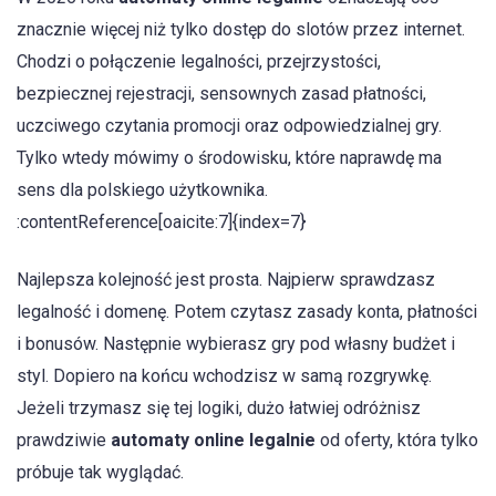
znacznie więcej niż tylko dostęp do slotów przez internet.
Chodzi o połączenie legalności, przejrzystości,
bezpiecznej rejestracji, sensownych zasad płatności,
uczciwego czytania promocji oraz odpowiedzialnej gry.
Tylko wtedy mówimy o środowisku, które naprawdę ma
sens dla polskiego użytkownika.
:contentReference[oaicite:7]{index=7}
Najlepsza kolejność jest prosta. Najpierw sprawdzasz
legalność i domenę. Potem czytasz zasady konta, płatności
i bonusów. Następnie wybierasz gry pod własny budżet i
styl. Dopiero na końcu wchodzisz w samą rozgrywkę.
Jeżeli trzymasz się tej logiki, dużo łatwiej odróżnisz
prawdziwie
automaty online legalnie
od oferty, która tylko
próbuje tak wyglądać.