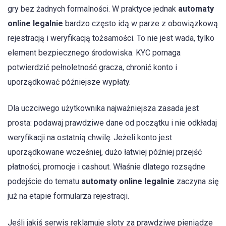
gry bez żadnych formalności. W praktyce jednak
automaty
online legalnie
bardzo często idą w parze z obowiązkową
rejestracją i weryfikacją tożsamości. To nie jest wada, tylko
element bezpiecznego środowiska. KYC pomaga
potwierdzić pełnoletność gracza, chronić konto i
uporządkować późniejsze wypłaty.
Dla uczciwego użytkownika najważniejsza zasada jest
prosta: podawaj prawdziwe dane od początku i nie odkładaj
weryfikacji na ostatnią chwilę. Jeżeli konto jest
uporządkowane wcześniej, dużo łatwiej później przejść
płatności, promocje i cashout. Właśnie dlatego rozsądne
podejście do tematu
automaty online legalnie
zaczyna się
już na etapie formularza rejestracji.
Jeśli jakiś serwis reklamuje sloty za prawdziwe pieniądze