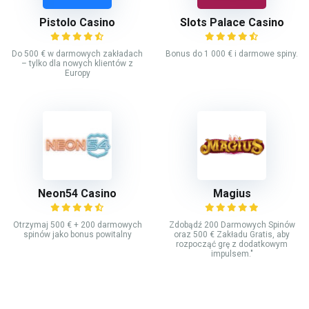
Pistolo Casino
Slots Palace Casino
Do 500 € w darmowych zakładach
Bonus do 1 000 € i darmowe spiny.
– tylko dla nowych klientów z
Europy
Neon54 Casino
Magius
Otrzymaj 500 € + 200 darmowych
Zdobądź 200 Darmowych Spinów
spinów jako bonus powitalny
oraz 500 € Zakładu Gratis, aby
rozpocząć grę z dodatkowym
impulsem."